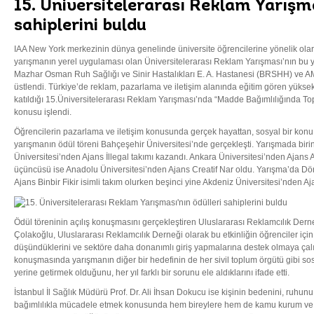
15. Üniversitelerarası Reklam Yarışma
sahiplerini buldu
IAA New York merkezinin dünya genelinde üniversite öğrencilerine yönelik ola
yarışmanın yerel uygulaması olan Üniversitelerarası Reklam Yarışması’nın bu y
Mazhar Osman Ruh Sağlığı ve Sinir Hastalıkları E. A. Hastanesi (BRSHH) ve AM
üstlendi. Türkiye’de reklam, pazarlama ve iletişim alanında eğitim gören yüksek
katıldığı 15.Üniversitelerarası Reklam Yarışması’nda “Madde Bağımlılığında To
konusu işlendi.
Öğrencilerin pazarlama ve iletişim konusunda gerçek hayattan, sosyal bir ko
yarışmanın ödül töreni Bahçeşehir Üniversitesi’nde gerçekleşti. Yarışmada birin
Üniversitesi’nden Ajans İllegal takımı kazandı. Ankara Üniversitesi’nden Ajans 
üçüncüsü ise Anadolu Üniversitesi’nden Ajans Creatif Nar oldu. Yarışma’da Dö
Ajans Binbir Fikir isimli takım olurken beşinci yine Akdeniz Üniversitesi’nden Aj
Ödül töreninin açılış konuşmasını gerçekleştiren Uluslararası Reklamcılık Dern
Çolakoğlu, Uluslararası Reklamcılık Derneği olarak bu etkinliğin öğrenciler için 
düşündüklerini ve sektöre daha donanımlı giriş yapmalarına destek olmaya çalıştı
konuşmasında yarışmanın diğer bir hedefinin de her sivil toplum örgütü gibi sos
yerine getirmek olduğunu, her yıl farklı bir sorunu ele aldıklarını ifade etti.
İstanbul İl Sağlık Müdürü Prof. Dr. Ali İhsan Dokucu ise kişinin bedenini, ruhunu
bağımlılıkla mücadele etmek konusunda hem bireylere hem de kamu kurum ve 