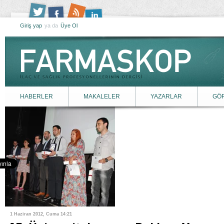
Giriş yap
ya da
Üye Ol
HABERLER
MAKALELER
YAZARLAR
GÖ
1 Haziran 2012, Cuma 14:21