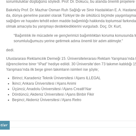
sorumluluklar düştüğünü söyledi. Prof. Dr. Dokucu, bu alanda önemli projelere ür
Bakırköy Prof. Dr. Mazhar Osman Ruh Sağlığı ve Sinir Hastalıkları E. A. Hastan
da, dünya geneline paralel olarak Türkiye’de de ürkütücü biçimde yaygınlaşm
sağlığını ve hayatını tehdit eden madde bağımlılığı hakkında toplumsal farkınd
olmak amacıyla bu yarışmayı desteklediklerini vurguladı. Doç. Dr. Kurt,
“Bağımlılık ile mücadele ve gençlerimizi bağımlılıktan koruma konusunda 
sorumluluğumuzu yerine getirmek adına önemli bir adım atılmıştır.”
dedi.
Uluslararası Reklamcılık Derneği 15. Üniversitelerarası Reklam Yarışması’nda 
öğrencilerine birer “iPad” hediye edildi. 30 Üniversite’den 73 takımın katıldığı 
Yarışması’nda ilk beşe giren takımların isimleri ise şöyle;
Birinci; Karadeniz Teknik Üniversitesi / Ajans ILLEGAL
İkinci; Ankara Üniversitesi / Ajans Animi
Üçüncü; Anadolu Üniversitesi / Ajans Creatif Nar
Dördüncü; Akdeniz Üniversitesi / Ajans Binbir Fikir
Beşinci; Akdeniz Üniversitesi / Ajans Retro