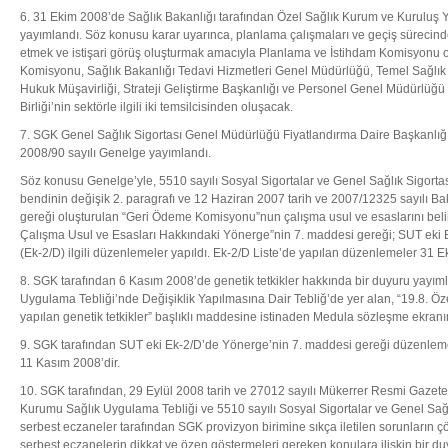
6. 31 Ekim 2008’de Sağlık Bakanlığı tarafından Özel Sağlık Kurum ve Kuruluş Y
yayımlandı. Söz konusu karar uyarınca, planlama çalışmaları ve geçiş sürecinde
etmek ve istişari görüş oluşturmak amacıyla Planlama ve İstihdam Komisyonu o
Komisyonu, Sağlık Bakanlığı Tedavi Hizmetleri Genel Müdürlüğü, Temel Sağlık
Hukuk Müşavirliği, Strateji Geliştirme Başkanlığı ve Personel Genel Müdürlüğü 
Birliği’nin sektörle ilgili iki temsilcisinden oluşacak.
7. SGK Genel Sağlık Sigortası Genel Müdürlüğü Fiyatlandırma Daire Başkanlığı
2008/90 sayılı Genelge yayımlandı.
Söz konusu Genelge’yle, 5510 sayılı Sosyal Sigortalar ve Genel Sağlık Sigort
bendinin değişik 2. paragrafı ve 12 Haziran 2007 tarih ve 2007/12325 sayılı Ba
gereği oluşturulan “Geri Ödeme Komisyonu”nun çalışma usul ve esaslarını b
Çalışma Usul ve Esasları Hakkındaki Yönerge”nin 7. maddesi gereği; SUT eki Be
(Ek-2/D) ilgili düzenlemeler yapıldı. Ek-2/D Liste’de yapılan düzenlemeler 31 E
8. SGK tarafından 6 Kasım 2008’de genetik tetkikler hakkında bir duyuru yayıml
Uygulama Tebliği’nde Değişiklik Yapılmasına Dair Tebliğ’de yer alan, “19.8. Öz
yapılan genetik tetkikler” başlıklı maddesine istinaden Medula sözleşme ekran
9. SGK tarafından SUT eki Ek-2/D’de Yönerge’nin 7. maddesi gereği düzenlemeler
11 Kasım 2008’dir.
10. SGK tarafından, 29 Eylül 2008 tarih ve 27012 sayılı Mükerrer Resmi Gazet
Kurumu Sağlık Uygulama Tebliği ve 5510 sayılı Sosyal Sigortalar ve Genel Sağ
serbest eczaneler tarafından SGK provizyon birimine sıkça iletilen sorunların ç
serbest eczanelerin dikkat ve özen göstermeleri gereken konulara ilişkin bir du