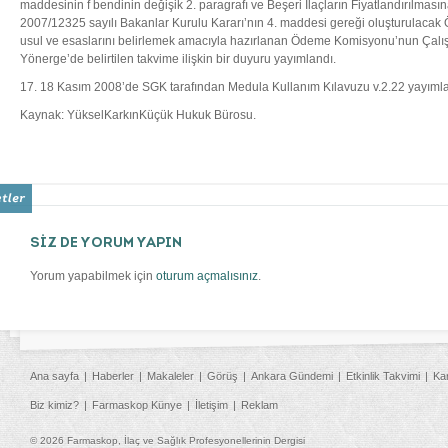
maddesinin f bendinin değişik 2. paragrafı ve Beşeri İlaçların Fiyatlandırılması
2007/12325 sayılı Bakanlar Kurulu Kararı’nın 4. maddesi gereği oluşturulac
usul ve esaslarını belirlemek amacıyla hazırlanan Ödeme Komisyonu’nun Çalı
Yönerge’de belirtilen takvime ilişkin bir duyuru yayımlandı.
17. 18 Kasım 2008’de SGK tarafından Medula Kullanım Kılavuzu v.2.22 yayımla
Kaynak: YükselKarkınKüçük Hukuk Bürosu.
SİZ DE YORUM YAPIN
Yorum yapabilmek için
oturum açmalısınız
.
Ana sayfa
Haberler
Makaleler
Görüş
Ankara Gündemi
Etkinlik Takvimi
Ka
Biz kimiz?
Farmaskop Künye
İletişim
Reklam
© 2026 Farmaskop, İlaç ve Sağlık Profesyonellerinin Dergisi