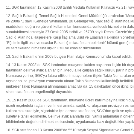
11. SGK tarafından 12 Kasım 2008 tarihli Medula Kullanım Kılavuzu v.2.21’i yay
12. Sağlık Bakanlığı Temel Sağlık Hizmetleri Genel Müdürlüğü tarafından “Mesu
ve 2008/71 sayılı Genelge yayımlandı. Bu Genelge’yle, halk sağlığı alanında kull
maddelerin doğru ve güvenli kullanımları konusunda verilecek hizmetlerin daha 
sunulabilmesi amacıyla 27 Ocak 2005 tarihli ve 25709 sayılı Resmi Gazete’de 
Sağlığı Alanında Haşerelere Karşı İlaçlama Usul ve Esasları Hakkında Yönetme
“Eğitimle ilgili usul ve esaslar Bakanlığım tarafından belirlenir” hükmü gereğin
ve sertifikalandırılmasına ilişkin usul ve esaslar düzenlendi.
13. Sağlık Bakanlığı’nın 2009 bütçesi Plan Bütçe Komisyonu’nda kabul edildi.
14. 13 Kasım 2008’de SGK tarafından muayene katılım paylarına ilişkin bir du
tarafından gelir ve aylık alanlar için, Medula ile çalışan sağlık kuruluşlarının pr
Numarası yerine, SGK’ya fatura ettikleri muayenelere ilişkin Takip Numaraları es
açısından ise, provizyon esnasında alınan Takip Numarası kullanıldığı belirtildi.
mükerrer Takip Numarası alınmaması amacıyla da, 15 dakikadan önce ikinci bi
sistem tarafından engellendiği duyuruldu.
15. 15 Kasım 2008’de SGK tarafından, muayene ücreti katılım payına ilişkin du
ücreti reçetedeki ilaçların verilmesi anında, sağlık kuruluşunun provizyon esn
kullanılmak suretiyle, sigortalılar için eczane tarafından, SGK’dan gelir ve aylık
suretiyle tahsil edilmekte. Gelir ve aylık alanlarla ilgili yanlış anlamaların önle
bildirimlerin değerlendirilmesi neticesinde, uygulamada bazı değişiklikler yapı
16. SGK tarafından 13 Kasım 2008’de 5510 sayılı Sosyal Sigortalar ve Genel S