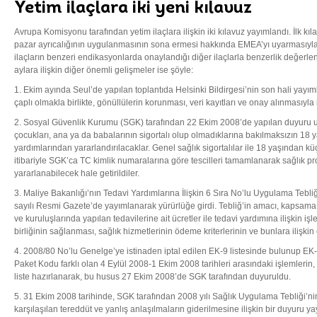
Yetim ilaçlara iki yeni kılavuz
Avrupa Komisyonu tarafından yetim ilaçlara ilişkin iki kılavuz yayımlandı. İlk kıla
pazar ayrıcalığının uygulanmasının sona ermesi hakkında EMEA’yı uyarmasıyla il
ilaçların benzeri endikasyonlarda onaylandığı diğer ilaçlarla benzerlik değerle
aylara ilişkin diğer önemli gelişmeler ise şöyle:
1. Ekim ayında Seul’de yapılan toplantıda Helsinki Bildirgesi’nin son hali yayım
çaplı olmakla birlikte, gönüllülerin korunması, veri kayıtları ve onay alınmasıyla
2. Sosyal Güvenlik Kurumu (SGK) tarafından 22 Ekim 2008’de yapılan duyuru uya
çocukları, ana ya da babalarının sigortalı olup olmadıklarına bakılmaksızın 18 
yardımlarından yararlandırılacaklar. Genel sağlık sigortalılar ile 18 yaşından k
itibariyle SGK’ca TC kimlik numaralarına göre tescilleri tamamlanarak sağlık p
yararlanabilecek hale getirildiler.
3. Maliye Bakanlığı’nın Tedavi Yardımlarına İlişkin 6 Sıra No’lu Uygulama Tebl
sayılı Resmi Gazete’de yayımlanarak yürürlüğe girdi. Tebliğ’in amacı, kapsama 
ve kuruluşlarında yapılan tedavilerine ait ücretler ile tedavi yardımına ilişkin 
birliğinin sağlanması, sağlık hizmetlerinin ödeme kriterlerinin ve bunlara ilişkin 
4. 2008/80 No’lu Genelge’ye istinaden iptal edilen EK-9 listesinde bulunup EK-8
Paket Kodu farklı olan 4 Eylül 2008-1 Ekim 2008 tarihleri arasındaki işlemlerin, 
liste hazırlanarak, bu husus 27 Ekim 2008’de SGK tarafından duyuruldu.
5. 31 Ekim 2008 tarihinde, SGK tarafından 2008 yılı Sağlık Uygulama Tebliği’ni
karşılaşılan tereddüt ve yanlış anlaşılmaların giderilmesine ilişkin bir duyuru y