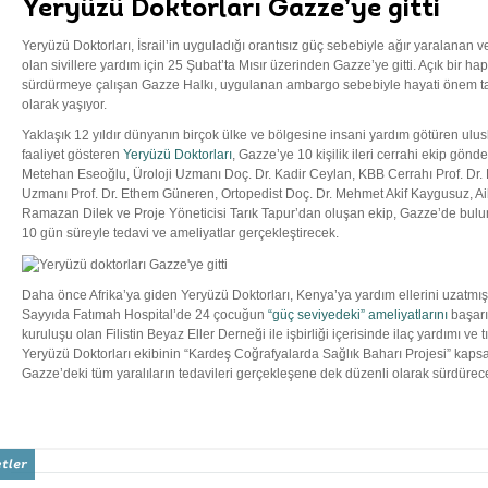
Yeryüzü Doktorları Gazze’ye gitti
Yeryüzü Doktorları, İsrail’in uyguladığı orantısız güç sebebiyle ağır yaralanan v
olan sivillere yardım için 25 Şubat’ta Mısır üzerinden Gazze’ye gitti. Açık bir 
sürdürmeye çalışan Gazze Halkı, uygulanan ambargo sebebiyle hayati önem 
olarak yaşıyor.
Yaklaşık 12 yıldır dünyanın birçok ülke ve bölgesine insani yardım götüren ulus
faaliyet gösteren
Yeryüzü Doktorları
, Gazze’ye 10 kişilik ileri cerrahi ekip gön
Metehan Eseoğlu, Üroloji Uzmanı Doç. Dr. Kadir Ceylan, KBB Cerrahı Prof. Dr. 
Uzmanı Prof. Dr. Ethem Güneren, Ortopedist Doç. Dr. Mehmet Akif Kaygusuz, A
Ramazan Dilek ve Proje Yöneticisi Tarık Tapur’dan oluşan ekip, Gazze’de bulu
10 gün süreyle tedavi ve ameliyatlar gerçekleştirecek.
Daha önce Afrika’ya giden Yeryüzü Doktorları, Kenya’ya yardım ellerini uzat
Sayyıda Fatımah Hospital’de 24 çocuğun
“güç seviyedeki” ameliyatlarını
başarıy
kuruluşu olan Filistin Beyaz Eller Derneği ile işbirliği içerisinde ilaç yardımı ve 
Yeryüzü Doktorları ekibinin “Kardeş Coğrafyalarda Sağlık Baharı Projesi” kapsa
Gazze’deki tüm yaralıların tedavileri gerçekleşene dek düzenli olarak sürdürec