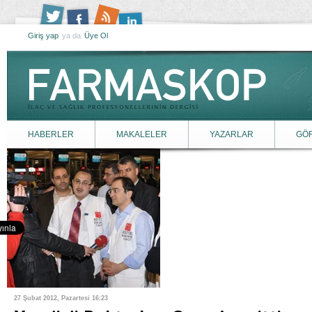
Giriş yap
ya da
Üye Ol
HABERLER
MAKALELER
YAZARLAR
GÖ
27 Şubat 2012, Pazartesi 16:23