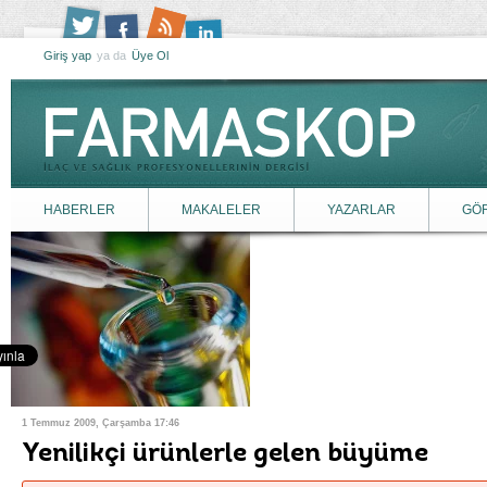
Giriş yap
ya da
Üye Ol
HABERLER
MAKALELER
YAZARLAR
GÖ
1 Temmuz 2009, Çarşamba 17:46
Yenilikçi ürünlerle gelen büyüme