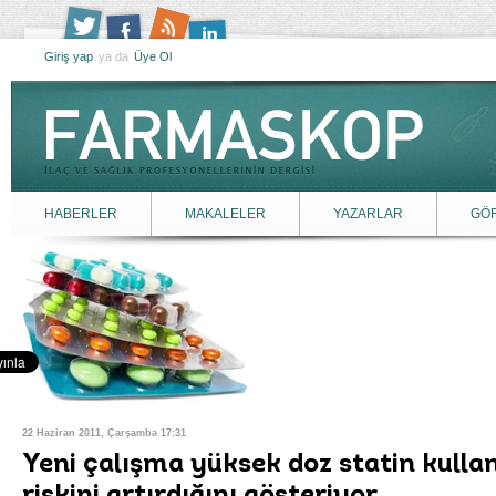
Giriş yap
ya da
Üye Ol
HABERLER
MAKALELER
YAZARLAR
GÖ
22 Haziran 2011, Çarşamba 17:31
Yeni çalışma yüksek doz statin kulla