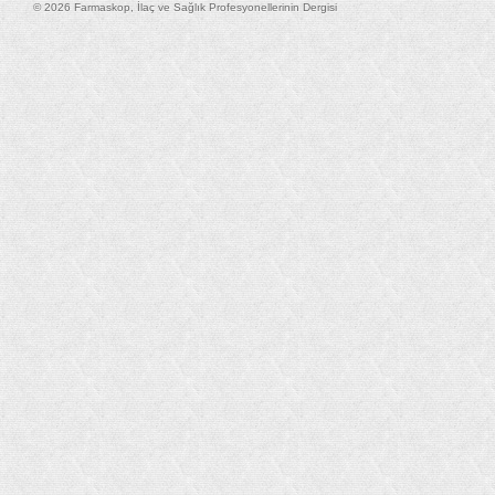
© 2026 Farmaskop, İlaç ve Sağlık Profesyonellerinin Dergisi