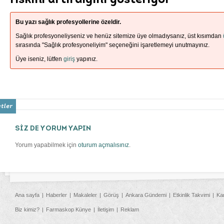
riskini artırdığını gösteriyor
Bu yazı sağlık profesyollerine özeldir.
Sağlık profesyoneliyseniz ve henüz sitemize üye olmadıysanız, üst kısımdan
sırasında "Sağlık profesyoneliyim" seçeneğini işaretlemeyi unutmayınız.
Üye iseniz, lütfen
giriş
yapınız.
SİZ DE YORUM YAPIN
Yorum yapabilmek için
oturum açmalısınız
.
Ana sayfa
Haberler
Makaleler
Görüş
Ankara Gündemi
Etkinlik Takvimi
Ka
Biz kimiz?
Farmaskop Künye
İletişim
Reklam