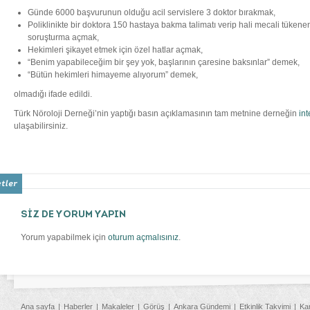
Günde 6000 başvurunun olduğu acil servislere 3 doktor bırakmak,
Poliklinikte bir doktora 150 hastaya bakma talimatı verip hali mecali tüke
soruşturma açmak,
Hekimleri şikayet etmek için özel hatlar açmak,
“Benim yapabileceğim bir şey yok, başlarının çaresine baksınlar” demek,
“Bütün hekimleri himayeme alıyorum” demek,
olmadığı ifade edildi.
Türk Nöroloji Derneği’nin yaptığı basın açıklamasının tam metnine derneğin
int
ulaşabilirsiniz.
SİZ DE YORUM YAPIN
Yorum yapabilmek için
oturum açmalısınız
.
Ana sayfa
Haberler
Makaleler
Görüş
Ankara Gündemi
Etkinlik Takvimi
Ka