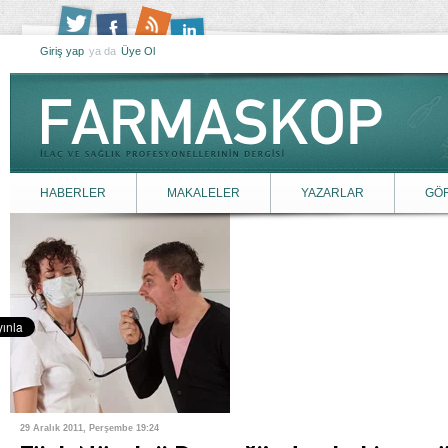
Giriş yap
ya da
Üye Ol
HABERLER
MAKALELER
YAZARLAR
GÖ
29 Aralık 2011, Perşembe 19:24