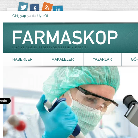
Giriş yap
ya da
Üye Ol
HABERLER
MAKALELER
YAZARLAR
GÖ