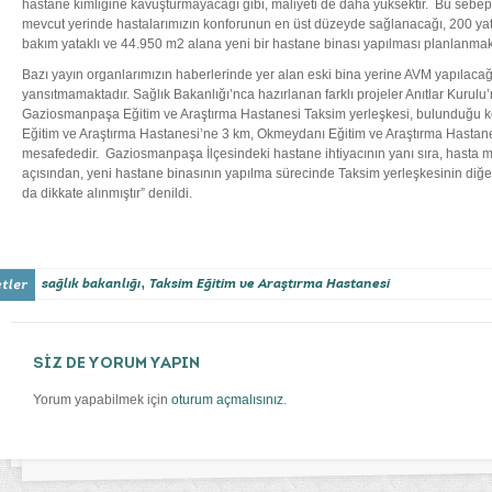
hastane kimliğine kavuşturmayacağı gibi, maliyeti de daha yüksektir. Bu sebepl
mevcut yerinde hastalarımızın konforunun en üst düzeyde sağlanacağı, 200 yatak
bakım yataklı ve 44.950 m2 alana yeni bir hastane binası yapılması planlanmak
Bazı yayın organlarımızın haberlerinde yer alan eski bina yerine AVM yapılacağı
yansıtmamaktadır. Sağlık Bakanlığı’nca hazırlanan farklı projeler Anıtlar Kurulu’
Gaziosmanpaşa Eğitim ve Araştırma Hastanesi Taksim yerleşkesi, bulunduğu kon
Eğitim ve Araştırma Hastanesi’ne 3 km, Okmeydanı Eğitim ve Araştırma Hastane
mesafededir. Gaziosmanpaşa İlçesindeki hastane ihtiyacının yanı sıra, hasta
açısından, yeni hastane binasının yapılma sürecinde Taksim yerleşkesinin diğe
da dikkate alınmıştır” denildi.
,
sağlık bakanlığı
Taksim Eğitim ve Araştırma Hastanesi
SİZ DE YORUM YAPIN
Yorum yapabilmek için
oturum açmalısınız
.