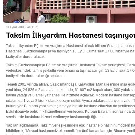
10 Eylül 2013, Salı 11:21
Taksim İlkyardım Hastanesi taşınıyo
Taksim İlkyardım Eğitim ve Araştırma Hastanesi olarak bilinen Gaziosmanpaşa 
Hastanesi, Gaziosmanpaşa’ya taşınıyor. 13 Eylül Cuma saat 17:00 itibariyle has
faaliyetler durdurulacak.
Taksim Gaziosmanpaşa Eğitim ve Araştırma Hastanesi Taksim yerleşkesi, Gaz
yerleşkesindeki tam teşekküllü yeni binasına taşınacağı için; 13 Eylül saat 17:00 
faaliyetlerin durdurulacağı açıklandı.
Temeli 2001 yılında atılan, Gaziosmanpaşa Karayolları Mahallesi’nde inşa ed
yeni bina, 24.826 m2 arsa alanı üzerinde, 61.607 m2 kapalı alanı, 300 yatak say
bakım yatağı ve 6 ameliyathanesi ile hizmete açılacak. Modern hastane konsept
odaları da 1 veya 2 kişilik olarak dizayn edildi. Ayrıca odalarda banyo, tuvalet, 
bulunuyor. Bunların yanı sıra taşınmayla birlikte hastane cihazları da yenilene
Eylül itibariyle poliklinik hizmetlerinin verileceği, Kurban Bayramı sonrasında d
servislerde hastalara hizmet verilmeye başlanacağı öğrenildi.
Yapılan açıklamada, Taksim yerleşkesindeki eski hastane binasının, modern h
bildirilerek, “Mevcut hastanemiz ekonomik ömrünü tamamlamıştır. Binanın yen