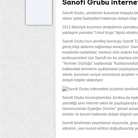
Sanofi Grubu internet
Sanofi Grubu, yenilenen kurumsal imajıyla ber
siteler şirket faaliyetleri hakkında detaylı bil
2012 itibariyle kurumun stratejilerini yansıta
yaklaşımı yansıtan “Umut Kuşu” figürü etrafınd
Sanofi Grubu’nun yenilikçi kuruluşu Sanofi T
geniş bilgi aktarımı sağlamayı amaçlıyor. Sano
metabolik hastalıklar, merkezi sinir sistemi hast
profesyonelleri için Sanofi’nin bu alanlara yöne
“Terimler Sözlüğü” sayfasında “Kardiyovasküle
hakkındaki terimlerin açıklamaları paylaşılıyo
sitede, kurumun sosyal sorumluluk projeleri
detaylı bilgiler aktarılıyor.
Sanofi Grubu kuruluşlarından Zentiva da eşdeğ
yansıttığı yeni internet sitesi ile paydaşlarıyl
Güvencesinde Eşdeğer Ürünler” görsel anlat
ürünler ve kurum hakkında detaylı bilginin yanı
Sanofi tarafından yayımlanan duyuruda, grup
sitesinin, yeni kurum kültürü doğrultusunda yen