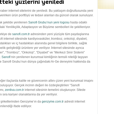
teki yüzlerini yeniledi
aber internet sitelerini de yeniledi. Bu yaklaşım doğrultusunda yeni
gi verirken ürün portföyü ve tedavi alanları da güncel olarak sunuluyor.
cak şekilde yenilenen
Sanofi Grubu’nun yeni logosu
hasta odaklı
aki Yenilikçilik, Adaptasyon ve Büyüme sembolleri ile şekilleniyor.
ürkiye de
sanofi.com.tr
adresinden yeni yüzüyle tüm paydaşlarına
fi internet sitesinde kardiyovasküler, tromboz, onkoloji, diyabet,
alıkları ve iç hastalıkları alanında genel bilgilere birlikte, sağlık
lik geliştirdiği ürünlere yer veriliyor. İnternet sitesinde ayrıca
r”, “Tromboz”, “Onkoloji”, “Diyabet” ve “Merkezi Sinir Sistemi”
r.
Sanofi
‘nin yenilenen kurumsal kimliğinin temsili niteliği taşıyan
 ve Sanofi Grubu’nun dünya çağındaki Ar-Ge deneyimi hakkında da
er ilaçlarda kalite ve güvencenin altını çizen yeni kurumsal imajını
a buluşuyor. Gerçek incinin değeri ile özdeşleştirilen “Sanofi
ımı,
zentiva.com.tr
internet sitesinin temelini oluşturuyor. Sitede
 sıra kariyer olanaklarına da yer veriliyor.
 şirketlerinden Genzyme’ın da
genzyme.com.tr
adresli internet
ilendiği ifade ediliyor.