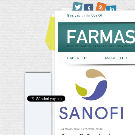
Giriş yap
ya da
Üye Ol
HABERLER
MAKALELER
24 Mayıs 2012, Perşembe 20:34