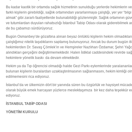
Bu kadar kaotik bir ortamda sağlık hizmetinin sunulduğu yerlerde hekimlerin ve 
farklı kişilerin girebildiği, sağlık ortamından yararlanmaya çalıştığı, yer yer “bil
almak” gibi zararlı faaliyetlerde bulunabildiği gözlenmiştir. Sağlık ortamının güv
ve tutumlardan duyulan rahatsızlığı İstanbul Tabip Odası olarak giderebilmek a
de bu çabamızı sürdürüyoruz.
Bugün Osmanbey’de gözaltına alınan beyaz önlüklü kişilerin hekim olmadıklar
çalıştığımız nitelik taşıdıklarını saptamış bulunuyoruz. Ancak bu durum bugün i
hekimlerden Dr. Savaş Çömlek’in ve Hemşireler Nazlıhan Özdamar, Şehri Yağcı
alındıkları gerçeğini değiştirmemektedir. Halen İstiklal caddesindeki revirde sa
hekimlere yönelik baskı da devam etmektedir.
Hekim ya da Tıp öğrencisi olmadığı halde Gezi Parkı eylemlerinde yaralananlar
bulunan kişilerin buralardan uzaklaştırılmasının sağlanmasını, hekim kimliği ol
edilmemesini rica ediyoruz.
İstanbul’da ve ülkemizin dört bir yanında süren bu özgürlük ve haysiyet mücade
olarak büyük emek harcayan yüzlerce meslektaşımıza bir kez daha teşekkür edi
ediyoruz.
İSTANBUL TABİP ODASI
YÖNETİM KURULU