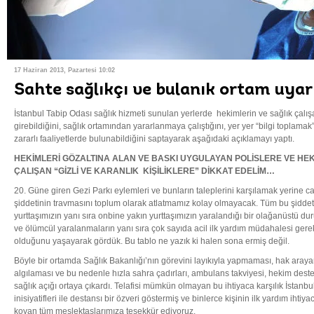
17 Haziran 2013, Pazartesi 10:02
Sahte sağlıkçı ve bulanık ortam uyar
İstanbul Tabip Odası sağlık hizmeti sunulan yerlerde hekimlerin ve sağlık çalışan
girebildiğini, sağlık ortamından yararlanmaya çalıştığını, yer yer “bilgi toplamak
zararlı faaliyetlerde bulunabildiğini saptayarak aşağıdaki açıklamayı yaptı.
HEKİMLERİ GÖZALTINA ALAN VE BASKI UYGULAYAN POLİSLERE VE HEKİ
ÇALIŞAN “GİZLİ VE KARANLIK KİŞİLİKLERE” DİKKAT EDELİM…
20. Güne giren Gezi Parkı eylemleri ve bunların taleplerini karşılamak yerine c
şiddetinin travmasını toplum olarak atlatmamız kolay olmayacak. Tüm bu şidde
yurttaşımızın yanı sıra onbine yakın yurttaşımızın yaralandığı bir olağanüstü dur
ve ölümcül yaralanmaların yanı sıra çok sayıda acil ilk yardım müdahalesi gerekt
olduğunu yaşayarak gördük. Bu tablo ne yazık ki halen sona ermiş değil.
Böyle bir ortamda Sağlık Bakanlığı’nın görevini layıkıyla yapmaması, hak arayan y
algılaması ve bu nedenle hızla sahra çadırları, ambulans takviyesi, hekim des
sağlık açığı ortaya çıkardı. Telafisi mümkün olmayan bu ihtiyaca karşılık İstanb
inisiyatifleri ile destansı bir özveri göstermiş ve binlerce kişinin ilk yardım ihtiy
koyan tüm meslektaşlarımıza teşekkür ediyoruz.