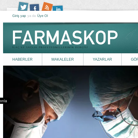
Giriş yap
ya da
Üye Ol
HABERLER
MAKALELER
YAZARLAR
GÖ