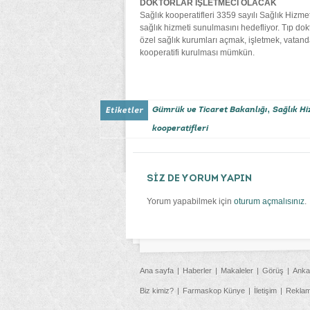
DOKTORLAR İŞLETMECİ OLACAK
Sağlık kooperatifleri 3359 sayılı Sağlık Hizme
sağlık hizmeti sunulmasını hedefliyor. Tıp dokt
özel sağlık kurumları açmak, işletmek, vatanda
kooperatifi kurulması mümkün.
,
Gümrük ve Ticaret Bakanlığı
Sağlık H
kooperatifleri
SİZ DE YORUM YAPIN
Yorum yapabilmek için
oturum açmalısınız
.
Ana sayfa
Haberler
Makaleler
Görüş
Anka
Biz kimiz?
Farmaskop Künye
İletişim
Rekla