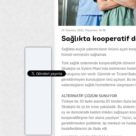
15 Temmuz 2013, Pazartesi 10:46
Sağlıkta kooperatif 
Sağlıkta küçük yatırımcıların önünü açan koope
hizmet vermesini sağlamak.
Türk sağlık sisteminde kooperatifçilik dönemi 
Stratejisi ve Eylem Planı’nda belirlenen hedef
kuruluşuna izin verdi. Gümrük ve Ticaret Baka
gerektirmeyen kuruluşların önü açılıyor. Bu tes
vatandaşların sağlık hizmetlerine ulaşmasını 
ALTERNATİF ÇÖZÜM SUNUYOR
Türkiye’de 30 farklı alanda 85 binden fazla k
Stratejisi ile iyi bir ivme yakaladık. Bu siste
oy ve demokratik katılım imkânı sağlayan koop
kooperatifleşme her alana yayılıyor.” Yazıcı,
gerektirmeden poliklinik, tıp merkezi ve hasta
hedeflediklerini de ifade etti.