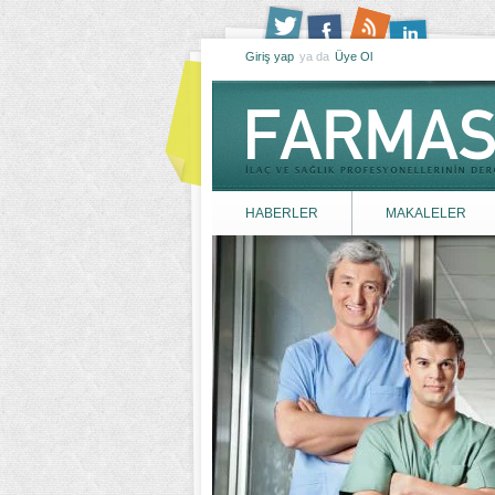
Giriş yap
ya da
Üye Ol
HABERLER
MAKALELER