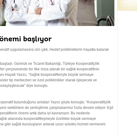
dönemi başlıyor
ratif uygulamasına izin çıktı. Hedef polikliniklerin hayatta kalarak
başladı. Gümrük ve Ticaret Bakanlığı, Türkiye Kooperatifçilik
ler çerçevesinde bir ilke imza atarak bir sağlık kooperatifinin
nı Hayati Yazıcı, “Sağlık kooperatifleriyle büyük sermaye
isler tıp merkezleri ve özel poliklinikler olarak işleyecek ve
kolaylaştıracak” diye konuştu.
ooperatif bulunduğunu anlatan Yazıcı şöyle konuştu: “Kooperatifçilik
mi yeni sektörlere de yerleştirme çalışmalarımız hızla devam ediyor. Eşit
eratiflerin önemi artık daha iyi kavranıyor. Bu nedenle
 sağlık alanında kooperatifleşmeyle özellikle büyük sermaye
ne gibi sağlık kuruluşların artarak uzun soluklu hizmet vermesini