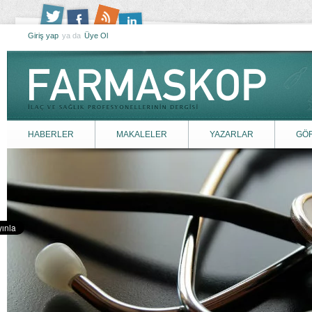
Giriş yap
ya da
Üye Ol
HABERLER
MAKALELER
YAZARLAR
GÖ