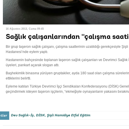
16 Ağustos 2013, Cuma 09:45
Sağlık çalışanlarından “çalışma saat
Bir grup taşeron sağlık çalışanı, çalışma saatlerinin uzatıldığı gerekçesiyle Şişl
Hastanesi’nde eylem yaptı.
Hastanenin bahçesinde toplanan taşeron sağlık çalışanları ve Devrimci Sağlık İş
üyeleri, pankart açarak slogan attı.
Başhekimlik binasına yürüyen gruptakiler, ayda 180 saat olan çalışma sürelerin
ettiklerini belirtti.
Eyleme katılan Türkiye Devrimci İşçi Sendikaları Konfederasyonu (DİSK) Genel
geçindirmek isteyen taşeron işçilerin, “ekmeğiyle oynayanların yakasını bırakma
,
,
Dev Sağlık-İş
DİSK
Şişli Hamidiye Etfal Eğitim