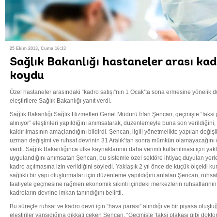
25 Ekim 2013, Cuma 16:33
Sağlık Bakanlığı hastaneler arası kad
koydu
Özel hastaneler arasındaki “kadro satışı”nın 1 Ocak’ta sona ermesine yönelik d
eleştirilere Sağlık Bakanlığı yanıt verdi.
Sağlık Bakanlığı Sağlık Hizmetleri Genel Müdürü İrfan Şencan, geçmişte “taksi p
alınıyor” eleştirileri yapıldığını anımsatarak, düzenlemeyle buna son verildiğini
kaldırılmasının amaçlandığını bildirdi. Şencan, ilgili yönetmelikte yapılan değiş
uzman değişimi ve ruhsat devrinin 31 Aralık’tan sonra mümkün olamayacağını ö
verdi. Sağlık Bakanlığınca ülke kaynaklarının daha verimli kullanılması için yakl
uygulandığını anımsatan Şencan, bu sistemle özel sektöre ihtiyaç duyulan yerler
kadro açılmasına izin verildiğini söyledi. Yaklaşık 2 yıl önce de küçük ölçekli k
sağlıklı bir yapı oluşturmaları için düzenleme yapıldığını anlatan Şencan, ruhs
faaliyete geçmesine rağmen ekonomik sıkıntı içindeki merkezlerin ruhsatlarını
kadroların devrine imkan tanındığını belirtti.
Bu süreçte ruhsat ve kadro devri için “hava parası” alındığı ve bir piyasa oluş
eleştiriler yansıdığına dikkati çeken Şencan, “Geçmişte ‘taksi plakası gibi doktor 