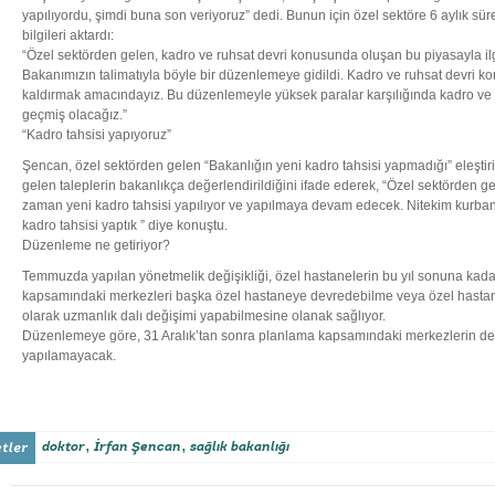
yapılıyordu, şimdi buna son veriyoruz” dedi. Bunun için özel sektöre 6 aylık sü
bilgileri aktardı:
“Özel sektörden gelen, kadro ve ruhsat devri konusunda oluşan bu piyasayla ilgil
Bakanımızın talimatıyla böyle bir düzenlemeye gidildi. Kadro ve ruhsat devri 
kaldırmak amacındayız. Bu düzenlemeyle yüksek paralar karşılığında kadro ve 
geçmiş olacağız.”
“Kadro tahsisi yapıyoruz”
Şencan, özel sektörden gelen “Bakanlığın yeni kadro tahsisi yapmadığı” eleştiri
gelen taleplerin bakanlıkça değerlendirildiğini ifade ederek, “Özel sektörden 
zaman yeni kadro tahsisi yapılıyor ve yapılmaya devam edecek. Nitekim kurba
kadro tahsisi yaptık ” diye konuştu.
Düzenleme ne getiriyor?
Temmuzda yapılan yönetmelik değişikliği, özel hastanelerin bu yıl sonuna kada
kapsamındaki merkezleri başka özel hastaneye devredebilme veya özel hastanel
olarak uzmanlık dalı değişimi yapabilmesine olanak sağlıyor.
Düzenlemeye göre, 31 Aralık’tan sonra planlama kapsamındaki merkezlerin devr
yapılamayacak.
,
,
doktor
İrfan Şencan
sağlık bakanlığı