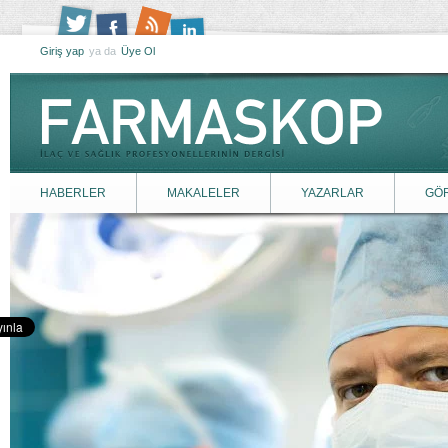
Giriş yap
ya da
Üye Ol
HABERLER
MAKALELER
YAZARLAR
GÖ