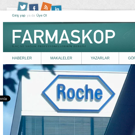
Giriş yap
ya da
Üye Ol
HABERLER
MAKALELER
YAZARLAR
GÖ