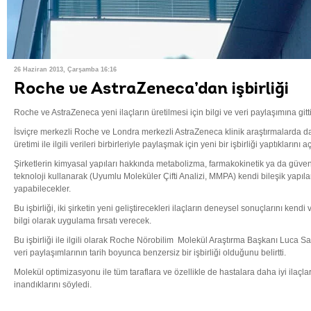
26 Haziran 2013, Çarşamba 16:16
Roche ve AstraZeneca’dan işbirliği
Roche ve AstraZeneca yeni ilaçların üretilmesi için bilgi ve veri paylaşımına gittik
İsviçre merkezli Roche ve Londra merkezli AstraZeneca klinik araştırmalarda da
üretimi ile ilgili verileri birbirleriyle paylaşmak için yeni bir işbirliği yaptıklarını aç
Şirketlerin kimyasal yapıları hakkında metabolizma, farmakokinetik ya da güvenli
teknoloji kullanarak (Uyumlu Moleküler Çifti Analizi, MMPA) kendi bileşik yapıları
yapabilecekler.
Bu işbirliği, iki şirketin yeni geliştirecekleri ilaçların deneysel sonuçlarını kend
bilgi olarak uygulama fırsatı verecek.
Bu işbirliği ile ilgili olarak Roche Nörobilim Molekül Araştırma Başkanı Luca Santa
veri paylaşımlarının tarih boyunca benzersiz bir işbirliği olduğunu belirtti.
Molekül optimizasyonu ile tüm taraflara ve özellikle de hastalara daha iyi ilaçla
inandıklarını söyledi.