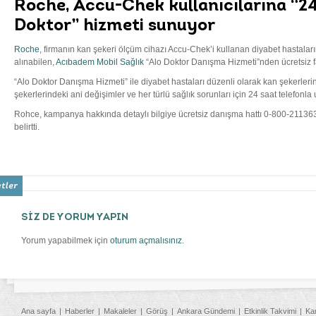
Roche, Accu-Chek kullanıcılarına “24
Doktor” hizmeti sunuyor
Roche
, firmanın kan şekeri ölçüm cihazı Accu-Chek’i kullanan diyabet hastaları
alınabilen,
Acıbadem Mobil Sağlık
“Alo Doktor Danışma Hizmeti”nden ücretsiz f
“Alo Doktor Danışma Hizmeti” ile diyabet hastaları düzenli olarak kan şekerler
şekerlerindeki ani değişimler ve her türlü sağlık sorunları için 24 saat telefonl
Rohce, kampanya hakkında detaylı bilgiye ücretsiz danışma hattı 0-800-211363
belirtti.
SİZ DE YORUM YAPIN
Yorum yapabilmek için
oturum açmalısınız
.
Ana sayfa
Haberler
Makaleler
Görüş
Ankara Gündemi
Etkinlik Takvimi
Ka