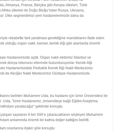
a, Almanya, Fransa, Belçika gibi Avrupa ülkeleri, Türki
 Afrika ülkeleri ile Doğu Bloğu’ndan Rusya, Ukrayna,
var. Ülke segmentimizi yeni hastanelerimizle daha da
eriyle rekabette fark yaratması gerektiğine inandıklarını ifade eden
de olduğu organ nakli, kanser, kemik iliği gibi alanlarda önemli
tepe Hastanemizde açtık. Organ nakli ekibimiz İstanbul ve
rerek dünya rekorunu ellerinde bulunduruyorlar. Kemik iliği
ievler Hastanemizdeki Pediatrik Kemik İliği Nakli Merkezimiz
mdi de Akciğer Nakli Merkezimizi Göztepe Hastanemizde
klarını belirten Muharrem Usta, bu hastane için İzmir Üniversitesi ile
ti. Usta, "İzmir Hastanemiz, üniversiteye bağlı Eğitim Araştırma
e istihdam yaratacağız" şeklinde konuştu.
m çalışan sayılarını 9 bin 500’e çıkaracaklarını söyleyen Muharrem
hdam anlamında önemli bir katma değer kattığını belirtti.
dam oranlarına ilişkin şöle konuştu: