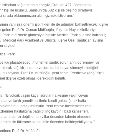
le istihdam sağlamada birinciyiz, Ordu’da 427, Batman’da
277 kişi ile üçüncü, Samsun’da 582 kişi ile beşinci sıradayız
nci sırada olduğumuzun altını çizmek istiyorum."
ının yanı sıra önemli işbirlikleri ile de adından bahsettirecek. Kişiye
ine gelen Prof. Dr. Osman Müftüoğlu, Yaşasın Hayat klinikleriyle
 Park’ın hizmete girmesiyle birlikte Medical Park ailesine katılan İç
, Medical Park Acarkent ve Ulus’ta ‘Kişiye Özel’ sağlık anlayışını
nı söyledi.
ide karşılaşabileceği muhtemel sağlık sorunlarını öğrenmeyi ve
alarak sağlıklı, huzurlu ve formda bir hayat sürmeyi istediğini
ğunu söyledi. Prof. Dr. Müftüoğlu, yeni tıbbın, Predictive (öngürücü-
l (kişiye özel) olması gerektiğini belirtti.
i:
ı?’, ‘Biyolojik yaşım kaç?’ sorularına kesine yakın cevap
malar ve farklı genetik testlerle kendi geleceğimiz hatta
ahminlerde bulunmak mümkün. Yeni test ve incelemeler kalp
lzheimer hastalığına bağlı bilinç kaybını, bazı kanserleri,
e tanımamızı değil, onları yıllar önceden tahmin etmemizi
edenimizin tükenme sınırını bile önceden belirleyebiliyoruz."
eğinen Prof. Dr. Müftüoğlu,