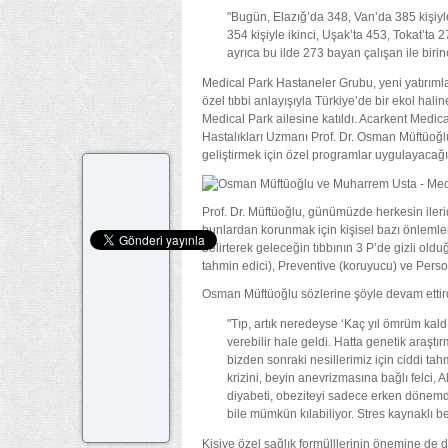
"Bugün, Elazığ’da 348, Van’da 385 kişiy
354 kişiyle ikinci, Uşak’ta 453, Tokat’ta 
ayrıca bu ilde 273 bayan çalışan ile biri
Medical Park Hastaneler Grubu, yeni yatırımlar
özel tıbbi anlayışıyla Türkiye’de bir ekol hal
Medical Park ailesine katıldı. Acarkent Medical
Hastalıkları Uzmanı Prof. Dr. Osman Müftüoğlu
geliştirmek için özel programlar uygulayacağı
Prof. Dr. Müftüoğlu, günümüzde herkesin iler
bunlardan korunmak için kişisel bazı önlemler 
belirterek geleceğin tıbbının 3 P’de gizli oldu
tahmin edici), Preventive (koruyucu) ve Persone
Osman Müftüoğlu sözlerine şöyle devam ettird
"Tıp, artık neredeyse ‘Kaç yıl ömrüm kald
verebilir hale geldi. Hatta genetik araştır
bizden sonraki nesillerimiz için ciddi t
krizini, beyin anevrizmasına bağlı felci, A
diyabeti, obeziteyi sadece erken dönemd
bile mümkün kılabiliyor. Stres kaynaklı b
Kişiye özel sağlık formülllerinin önemine de d