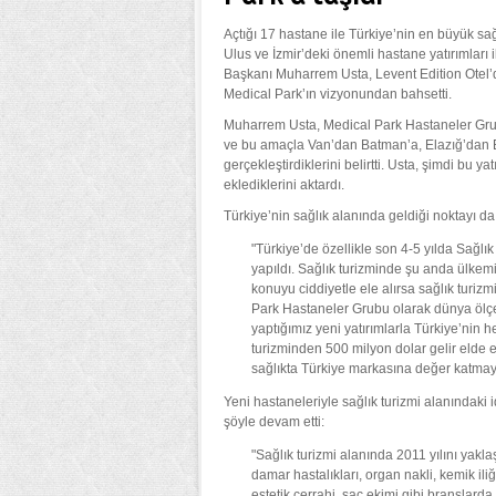
Açtığı 17 hastane ile Türkiye’nin en büyük sa
Ulus ve İzmir’deki önemli hastane yatırımları
Başkanı Muharrem Usta, Levent Edition Otel’
Medical Park’ın vizyonundan bahsetti.
Muharrem Usta, Medical Park Hastaneler Grubu 
ve bu amaçla Van’dan Batman’a, Elazığ’dan B
gerçekleştirdiklerini belirtti. Usta, şimdi bu y
eklediklerini aktardı.
Türkiye’nin sağlık alanında geldiği noktayı d
"Türkiye’de özellikle son 4-5 yılda Sağlı
yapıldı. Sağlık turizminde şu anda ülkemi
konuyu ciddiyetle ele alırsa sağlık turizm
Park Hastaneler Grubu olarak dünya ölçeğ
yaptığımız yeni yatırımlarla Türkiye’nin h
turizminden 500 milyon dolar gelir elde 
sağlıkta Türkiye markasına değer katmay
Yeni hastaneleriyle sağlık turizmi alanındaki 
şöyle devam etti:
"Sağlık turizmi alanında 2011 yılını yakla
damar hastalıkları, organ nakli, kemik iliğ
estetik cerrahi, saç ekimi gibi branşlar