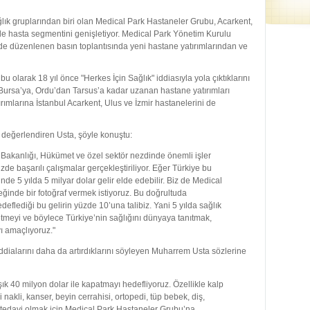
ğlık gruplarından biri olan Medical Park Hastaneler Grubu, Acarkent,
 ile hasta segmentini genişletiyor. Medical Park Yönetim Kurulu
de düzenlenen basın toplantısında yeni hastane yatırımlarından ve
olarak 18 yıl önce "Herkes İçin Sağlık" iddiasıyla yola çıktıklarını
ursa’ya, Ordu’dan Tarsus’a kadar uzanan hastane yatırımları
atırımlarına İstanbul Acarkent, Ulus ve İzmir hastanelerini de
a değerlendiren Usta, şöyle konuştu:
k Bakanlığı, Hükümet ve özel sektör nezdinde önemli işler
zde başarılı çalışmalar gerçekleştiriliyor. Eğer Türkiye bu
inde 5 yılda 5 milyar dolar gelir elde edebilir. Biz de Medical
inde bir fotoğraf vermek istiyoruz. Bu doğrultuda
edeflediği bu gelirin yüzde 10’una talibiz. Yani 5 yılda sağlık
etmeyi ve böylece Türkiye’nin sağlığını dünyaya tanıtmak,
ı amaçlıyoruz."
iddialarını daha da artırdıklarını söyleyen Muharrem Usta sözlerine
şık 40 milyon dolar ile kapatmayı hedefliyoruz. Özellikle kalp
i nakli, kanser, beyin cerrahisi, ortopedi, tüp bebek, diş,
da tedavi olmak için Medical Park Hastaneler Grubu’na