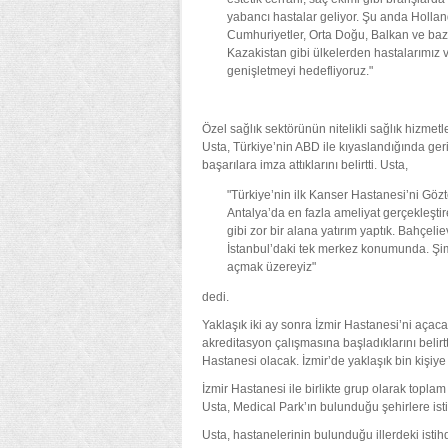
yabancı hastalar geliyor. Şu anda Holland
Cumhuriyetler, Orta Doğu, Balkan ve bazı
Kazakistan gibi ülkelerden hastalarımız 
genişletmeyi hedefliyoruz."
Özel sağlık sektörünün nitelikli sağlık hizmetl
Usta, Türkiye’nin ABD ile kıyaslandığında geri
başarılara imza attıklarını belirtti. Usta,
"Türkiye’nin ilk Kanser Hastanesi’ni Göz
Antalya’da en fazla ameliyat gerçekleşti
gibi zor bir alana yatırım yaptık. Bahçel
İstanbul’daki tek merkez konumunda. Şi
açmak üzereyiz"
dedi.
Yaklaşık iki ay sonra İzmir Hastanesi’ni açaca
akreditasyon çalışmasına başladıklarını belirt
Hastanesi olacak. İzmir’de yaklaşık bin kişiy
İzmir Hastanesi ile birlikte grup olarak topla
Usta, Medical Park’ın bulunduğu şehirlere isti
Usta, hastanelerinin bulunduğu illerdeki istih