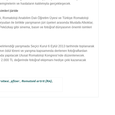
emşirelerin ve hastaların katılımıyla gerçekleşecek.
simleri
jüride
si, Romatoloji Anabilim Dalı Öğretim Üyesi ve Türkiye Romatoloji
udan ile birlikte yarışmanın jüri üyeleri arasında Mustafa Altıoklar,
özkay gibi sinema, basın ve fotoğraf dünyasının önemli isimleri
belirlendiği yarışmada Seçici Kurul 6 Eylül 2013 tarihinde toplanarak
nın ödül töreni ve yarışma kapsamında derlenen fotoğraflardan
asında yapılacak Ulusal Romatoloji Kongresi’nde düzenlenecek.
r 2.000 TL değerinde fotoğraf ekipmanı hediye çeki kazanacak
,
,
,
sitesi
pfizer
Romatoid artrit (RA)