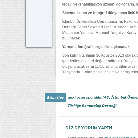
tedavi ve rehabilitasyon uzmanı doktorların, h
Sinema,
basın ve fotoğraf dünyasının ünlü i
İstanbul Üniversitesi Cerrahpaşa Tıp Fakülte
Derneği Genel Sekreteri Prof. Dr. Vedat Hamury
Muammer Yanmaz, Mehmet Turgut ve Koray Pek
bulunacak.
Yarışma fotoğraf sergisi ile taçlanacak
Son katılım tarihinin 30 Ağustos 2013 olarak 
gönderilen eserleri değerlendirecek. Yarışma
oluşturulacak sergi 11-15 Eylül tarihleri ar
Yarışmada 1. olan hasta, hekim ve hemşirele
,
ankilozan spondilit (AS
İstanbul Üniver
Türkiye Romatoloji Derneği
SİZ DE YORUM YAPIN