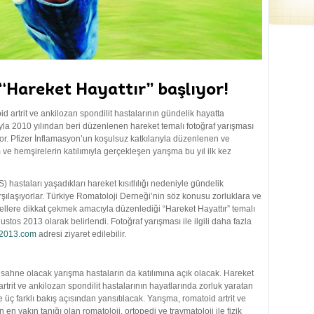
a “Hareket Hayattır” başlıyor!
 artrit ve ankilozan spondilit hastalarının gündelik hayatta
ıyla 2010 yılından beri düzenlenen hareket temalı fotoğraf yarışması
ıyor. Pfizer İnflamasyon’un koşulsuz katkılarıyla düzenlenen ve
e hemşirelerin katılımıyla gerçekleşen yarışma bu yıl ilk kez
) hastaları yaşadıkları hareket kısıtlılığı nedeniyle gündelik
rşılaşıyorlar. Türkiye Romatoloji Derneği’nin söz konusu zorluklara ve
engellere dikkat çekmek amacıyla düzenlediği “Hareket Hayattır” temalı
stos 2013 olarak belirlendi. Fotoğraf yarışması ile ilgili daha fazla
r2013.com
adresi ziyaret edilebilir.
ke sahne olacak yarışma hastaların da katılımına açık olacak. Hareket
rtrit ve ankilozan spondilit hastalarının hayatlarında zorluk yaratan
ç farklı bakış açısından yansıtılacak. Yarışma, romatoid artrit ve
en yakın tanığı olan romatoloji, ortopedi ve travmatoloji ile fizik