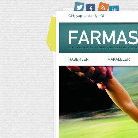
Giriş yap
ya da
Üye Ol
HABERLER
MAKALELER