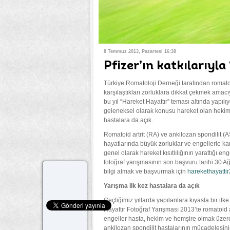
8 Temmuz 2013, Pazartesi 16:38
Pfizer’ın katkılarıyl
Türkiye Romatoloji Derneği tarafından romatoid
karşılaştıkları zorluklara dikkat çekmek amac
bu yıl “Hareket Hayattır” teması altında yapıl
geleneksel olarak konusu hareket olan hekim v
hastalara da açık.
Romatoid artrit (RA) ve ankilozan spondilit (AS
hayatlarında büyük zorluklar ve engellerle ka
genel olarak hareket kısıtlılığının yarattığı 
fotoğraf yarışmasının son başvuru tarihi 30 Ağu
bilgi almak ve başvurmak için
harekethayatti
Yarışma ilk kez hastalara da açık
Geçtiğimiz yıllarda yapılanlara kıyasla bir il
Hayattır Fotoğraf Yarışması 2013’te romatoid a
engeller hasta, hekim ve hemşire olmak üzere ü
ankilozan spondilit hastalarının mücadelesinin 