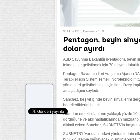
30 Ekim 2013, Çarşamba 16:35
Pentagon, beyin siny
dolar ayırdı
ABD Savunma Bakanlığı (Pentagon), beyin sin
teknolojiler geliştirmek için 70 milyon dolarlık
Pentagon Savunma İleri Araştırma Ajansı (D
Terapiler için Sistem Temelli Nöroteknoloji” (
yöntemleri geliştirebilmek için ileri düzey imp
amaçladığını söyledi.
Sanchez, beş yıl içinde beyin sinyallerini ger
hedeflediklerini belirtti.
Ordudan emekli olanların yaklaşık yüzde 10’un
gördüğüne ve akıl hastalıklarından muzdarip k
dikkati çeken Sanchez, SUBNETS’in başarılı o
SUBNETS’i “var olan tedavi yöntemlerinin etk
büyük düzelme sağlayacak, disiplinler-arası, y