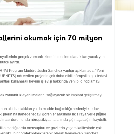
allerini okumak için 70 milyon
yallerinin gerçek zamanlı izlenebilmesine olanak tanıyacak yeni
 bütçe ayırdı.
ARPA) Program Müdürü Justin Sanchez yaptığı açıklamada, “Yeni
SUBNETS) adı verilen projenin çok daha etkili nöropsikolojik tedavi
lantları kullanarak beynin işleyişi hakkında yeni bilgi toplamayı
çek zamanlı izleyebilmelerini sağlayacak bir implant geliştirmeyi
un akıl hastalıkları ya da madde bağımlılığı nedeniyle tedavi
işilerin hastanede tedavi görenler arasında ilk sıraya yerleştiğine
lması durumunda nöropsikiyatri alanında çığır açacağını kaydetti.
ili olmadığı ordu mensupları ve gazilerin yaşam kalitesinde çok
enilikçi bir nöroteknolojik terapi” olarak tanımlayan Sanchez,