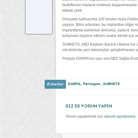
hedeflenen implantı üretmeyi başaramasalar bi
dikkati çekti.
Dünyada halihazırda 100 binden fazla Parkins
yaşıyor. Bilim adamları, bu implantları diğer 
implantlarda kullanılan teknoloji, sadece sem
kullanılan ilaçların etkisini analiz etmek için 
SUBNETS, ABD Başkanı Barack Obama’nın 2013’
nörobilimde yeni teknolojiler geliştirilmesini a
Projeye DARPA’nın yanı sıra ABD Sağlık Ensti
,
,
DARPA
Pentagon
SUBNETS
SİZ DE YORUM YAPIN
Yorum yapabilmek için
oturum açmalısınız
.