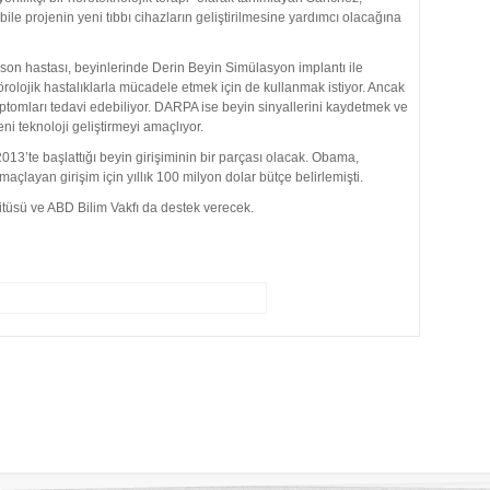
le projenin yeni tıbbı cihazların geliştirilmesine yardımcı olacağına
on hastası, beyinlerinde Derin Beyin Simülasyon implantı ile
nörolojik hastalıklarla mücadele etmek için de kullanmak istiyor. Ancak
ptomları tedavi edebiliyor. DARPA ise beyin sinyallerini kaydetmek ve
yeni teknoloji geliştirmeyi amaçlıyor.
te başlattığı beyin girişiminin bir parçası olacak. Obama,
maçlayan girişim için yıllık 100 milyon dolar bütçe belirlemişti.
tüsü ve ABD Bilim Vakfı da destek verecek.