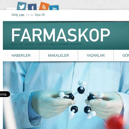
Giriş yap
ya da
Üye Ol
HABERLER
MAKALELER
YAZARLAR
GÖ