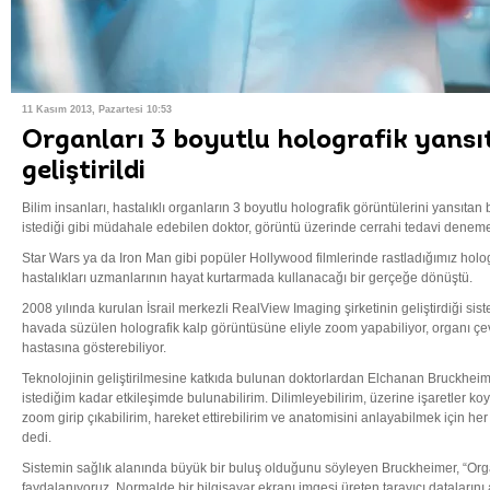
11 Kasım 2013, Pazartesi 10:53
Organları 3 boyutlu holografik yansı
geliştirildi
Bilim insanları, hastalıklı organların 3 boyutlu holografik görüntülerini yansıtan 
istediği gibi müdahale edebilen doktor, görüntü üzerinde cerrahi tedavi denemele
Star Wars ya da Iron Man gibi popüler Hollywood filmlerinde rastladığımız hologr
hastalıkları uzmanlarının hayat kurtarmada kullanacağı bir gerçeğe dönüştü.
2008 yılında kurulan İsrail merkezli RealView Imaging şirketinin geliştirdiği sis
havada süzülen holografik kalp görüntüsüne eliyle zoom yapabiliyor, organı çevir
hastasına gösterebiliyor.
Teknolojinin geliştirilmesine katkıda bulunan doktorlardan Elchanan Bruckhei
istediğim kadar etkileşimde bulunabilirim. Dilimleyebilirim, üzerine işaretler koya
zoom girip çıkabilirim, hareket ettirebilirim ve anatomisini anlayabilmek için he
dedi.
Sistemin sağlık alanında büyük bir buluş olduğunu söyleyen Bruckheimer, “Orga
faydalanıyoruz. Normalde bir bilgisayar ekranı imgesi üreten tarayıcı dataların