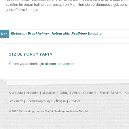
süzülen bir organ haline getiriyoruz. Iron Man filminde gördüğümüze çok benziy
gerçek” diye konuştu.
,
,
Elchanan Bruckheimer
holografik
RealView Imaging
SİZ DE YORUM YAPIN
Yorum yapabilmek için
oturum açmalısınız
.
Ana sayfa
Haberler
Makaleler
Görüş
Ankara Gündemi
Etkinlik Takvimi
Ka
Biz kimiz?
Farmaskop Künye
İletişim
Reklam
© 2026 Farmaskop, İlaç ve Sağlık Profesyonellerinin Dergisi