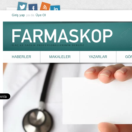
Giriş yap
ya da
Üye Ol
HABERLER
MAKALELER
YAZARLAR
GÖ