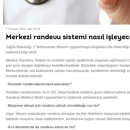
2 Temmuz 2013, Salı 16:15
Merkezi randevu sistemi nasıl işleye
Sağlık Bakanlığı, 1 Temmuzdan itibaren uygulanmaya başlanan Aile Hekimliği r
hakkında bilgi verdi.
Merkezi Randevu Sistemi ile özellikle sabah saatlerinde yaşanan yığılmaların
gün içine dengeli dağıtılması hedeflenmektedir. Böylelikle vatandaşların hastan
Merkezlerinde sıra bekleyerek zaman harcamayacak, kendilerinin belirlediği za
hizmeti alabileceklerdir.
· Hastalar randevularını nasıl alacaklar?
Hastalar randevularını; ALO 182, www.hastane randevu gov.tr internet adresi v
Randevu Merkezi Mobil Uygulaması’nı indirerek zahmetsizce alabilirler.
·
Muayene olmak için randevu almak zorunluluğu var mı?
Hayır. İsteyen vatandaşlar randevu almadan da Aile Hekimine müracaat edebilir.
takdirde muayene sırası beklemeden, kendilerine uygun zaman diliminde kolayl
· Acil durumlarda da randevu alınacak mı?