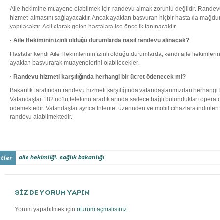
Aile hekimine muayene olabilmek için randevu almak zorunlu değildir. Randevu 
hizmeti almasını sağlayacaktır. Ancak ayaktan başvuran hiçbir hasta da mağd
yapılacaktır. Acil olarak gelen hastalara ise öncelik tanınacaktır.
· Aile Hekiminin izinli olduğu durumlarda nasıl randevu alınacak?
Hastalar kendi Aile Hekimlerinin izinli olduğu durumlarda, kendi aile hekimleri
ayaktan başvurarak muayenelerini olabilecekler.
· Randevu hizmeti karşılığında herhangi bir ücret ödenecek mi?
Bakanlık tarafından randevu hizmeti karşılığında vatandaşlarımızdan herhangi b
Vatandaşlar 182 no’lu telefonu aradıklarında sadece bağlı bulundukları operatö
ödemektedir. Vatandaşlar ayrıca İnternet üzerinden ve mobil cihazlara indirilen
randevu alabilmektedir.
,
aile hekimliği
sağlık bakanlığı
SİZ DE YORUM YAPIN
Yorum yapabilmek için
oturum açmalısınız
.