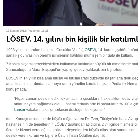
12 Kasım 2012, Pazartesi 15:21
LÖSEV, 14. yılını bin kişilik bir katılım
1998 yılında kurulan Lösemili Çocuklar Vakfı (
LÖSEV
), 14. kuruluş yıldönümünü
sanat-iş dünyasının önemli isimlerinin katıldığı muhteşem bir gala ile kutladı.
7 Kasım akşamı gerçekleştirilen kutlamaya katılanlar büyülü bir atmosferde muh
Sunuculuğunu Murat Başoğul’un yaptığı geceyi yaklaşık bin kişi izledi.
LÖSEV’in 14 yıllık kısa ama ulusal ve uluslararası düzeyde başarılarla dolu ge
anlatılmasının ardından sahneye çıkan yönetim kurulu başkanı Pediatrik Hemat
konuşmada,
“Hiçbir zaman pes etmedik, tek amacımız çocukların hak ettikleri tedaviyi 
onları hayata bağlamak oldu. Lösemi tedavisinde ki başarıların %100’e çık
kanser
vakalarına karşı herkesin desteğini bekliyoruz.”
dedi. Konuşmasında bir de büyük müjde veren Dr. Ezer, Türkiye’nin hatta Avrup
hastanesinin de temellerinin LÖSEV tarafından atıldığını, 2 yıl içinde hizmete
ücretsiz hizmet vereceğini açıkladı. İzleyenlerden büyük alkış alan sunum sonu
destek veren kurum ve kişilere Üstün İnsan Ödülleri dağıtıldı.