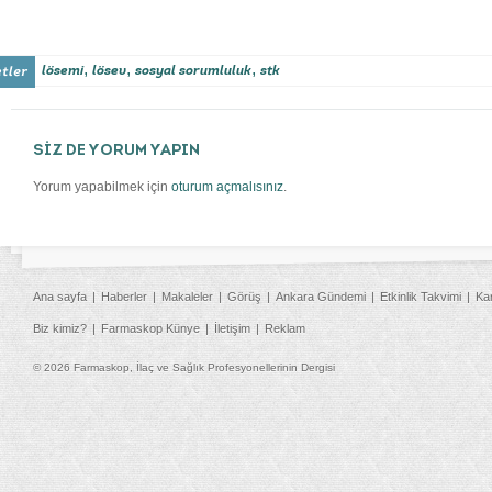
,
,
,
lösemi
lösev
sosyal sorumluluk
stk
SİZ DE YORUM YAPIN
Yorum yapabilmek için
oturum açmalısınız
.
Ana sayfa
Haberler
Makaleler
Görüş
Ankara Gündemi
Etkinlik Takvimi
Ka
Biz kimiz?
Farmaskop Künye
İletişim
Reklam
© 2026 Farmaskop, İlaç ve Sağlık Profesyonellerinin Dergisi