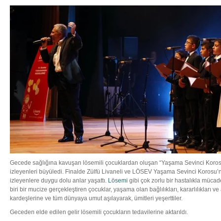
Gecede sağlığına kavuşan lösemili çocuklardan oluşan “Yaşama Sevinci Korosu
izleyenleri büyüledi. Finalde Zülfü Livaneli ve LÖSEV Yaşama Sevinci Korosu’nu
izleyenlere duygu dolu anlar yaşattı.
Lösemi
gibi çok zorlu bir hastalıkla mücad
biri bir mucize gerçekleştiren çocuklar, yaşama olan bağlılıkları, kararlılıkları ve
kardeşlerine ve tüm dünyaya umut aşılayarak, ümitleri yeşerttiler.
Geceden elde edilen gelir lösemili çocukların tedavilerine aktarıldı.