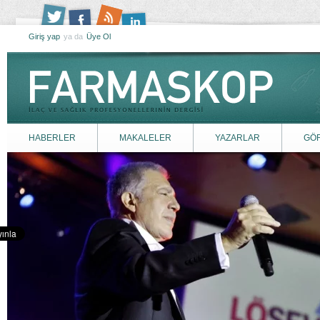
Giriş yap
ya da
Üye Ol
HABERLER
MAKALELER
YAZARLAR
GÖ