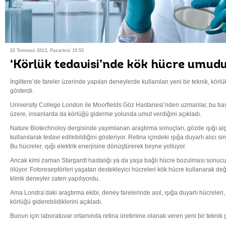
22 Temmuz 2013, Pazartesi 15:52
‘Körlük tedavisi’nde kök hücre umudu
İngiltere’de fareler üzerinde yapılan deneylerde kullanılan yeni bir teknik, kör
gösterdi.
University College London ile Moorfields Göz Hastanesi’nden uzmanlar, bu başa
üzere, insanlarda da körlüğü giderme yolunda umut verdiğini açıkladı.
Nature Biotechnoloy dergisinde yayımlanan araştırma sonuçları, gözde ışığı al
kullanılarak tedavi edilebildiğini gösteriyor. Retina içindeki ışığa duyarlı alıcı si
Bu hücreler, ışığı elektrik enerjisine dönüştürerek beyne yolluyor.
Ancak kimi zaman Stargardt hastalığı ya da yaşa bağlı hücre bozulması sonucu
ölüyor. Fotoreseptörleri yaşatan destekleyici hücreleri kök hücre kullanarak de
klinik deneyler zaten yapılıyordu.
Ama Londra’daki araştırma ekibi, deney farelerinde asıl, ışığa duyarlı hücreleri, 
körlüğü giderebildiklerini açıkladı.
Bunun için laboratuvar ortamında retina üretimine olanak veren yeni bir teknik gel