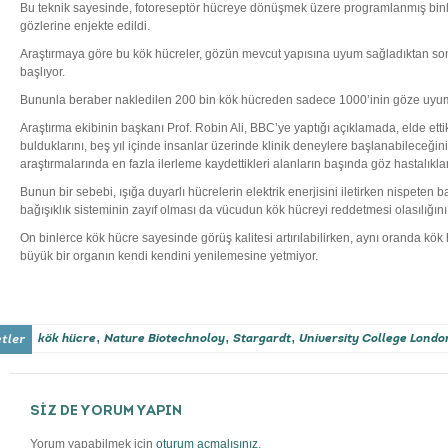
Bu teknik sayesinde, fotoreseptör hücreye dönüşmek üzere programlanmış binle
gözlerine enjekte edildi.
Araştırmaya göre bu kök hücreler, gözün mevcut yapısına uyum sağladıktan sonr
başlıyor.
Bununla beraber nakledilen 200 bin kök hücreden sadece 1000’inin göze uyum sa
Araştırma ekibinin başkanı Prof. Robin Ali, BBC’ye yaptığı açıklamada, elde etti
bulduklarını, beş yıl içinde insanlar üzerinde klinik deneylere başlanabileceğini 
araştırmalarında en fazla ilerleme kaydettikleri alanların başında göz hastalıklar
Bunun bir sebebi, ışığa duyarlı hücrelerin elektrik enerjisini iletirken nispeten b
bağışıklık sisteminin zayıf olması da vücudun kök hücreyi reddetmesi olasılığın
On binlerce kök hücre sayesinde görüş kalitesi artırılabilirken, aynı oranda kök
büyük bir organın kendi kendini yenilemesine yetmiyor.
,
,
,
kök hücre
Nature Biotechnoloy
Stargardt
University College Londo
SİZ DE YORUM YAPIN
Yorum yapabilmek için
oturum açmalısınız
.