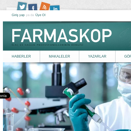
Giriş yap
ya da
Üye Ol
HABERLER
MAKALELER
YAZARLAR
GÖ