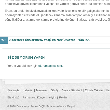
endüstriyel güvenlik personeli ve spor ilk yardım görevlilerinin kullanımına sunul
Ertan, bu projenin biyokimyasal, mikrobiyolojik ve toksikolojik çalışmalarının 
operasyonlar sırasında oluşabilecek kanamalarda tampon amacıyla kullanabilec
yönelik diğer araştırma-geliştirme projelerine de önemli altyapı sağlayabileceğini
,
,
Hacettepe Üniversitesi
Prof. Dr. Mevlüt Ertan
TÜBİTAK
SİZ DE YORUM YAPIN
Yorum yapabilmek için
oturum açmalısınız
.
Ana sayfa
Haberler
Makaleler
Görüş
Ankara Gündemi
Etkinlik Takvimi
Ka
Biz kimiz?
Farmaskop Künye
İletişim
Reklam
© 2026 Farmaskop, İlaç ve Sağlık Profesyonellerinin Dergisi