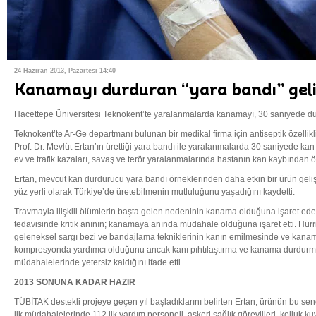
24 Haziran 2013, Pazartesi 14:40
Kanamayı durduran “yara bandı” geliş
Hacettepe Üniversitesi Teknokent’te yaralanmalarda kanamayı, 30 saniyede durd
Teknokent’te Ar-Ge departmanı bulunan bir medikal firma için antiseptik özellikl
Prof. Dr. Mevlüt Ertan’ın ürettiği yara bandı ile yaralanmalarda 30 saniyede ka
ev ve trafik kazaları, savaş ve terör yaralanmalarında hastanın kan kaybından 
Ertan, mevcut kan durdurucu yara bandı örneklerinden daha etkin bir ürün gelişt
yüz yerli olarak Türkiye’de üretebilmenin mutluluğunu yaşadığını kaydetti.
Travmayla ilişkili ölümlerin başta gelen nedeninin kanama olduğuna işaret ede
tedavisinde kritik anının; kanamaya anında müdahale olduğuna işaret etti. Hürri
geleneksel sargı bezi ve bandajlama tekniklerinin kanın emilmesinde ve kana
kompresyonda yardımcı olduğunu ancak kanı pıhtılaştırma ve kanama durdurma
müdahalelerinde yetersiz kaldığını ifade etti.
2013 SONUNA KADAR HAZIR
TÜBİTAK destekli projeye geçen yıl başladıklarını belirten Ertan, ürünün bu se
ilk müdahalelerinde 112 ilk yardım personeli, askeri sağlık görevlileri, kolluk kuv