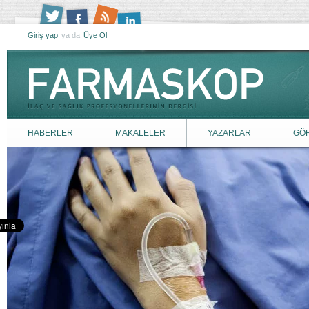
Giriş yap
ya da
Üye Ol
HABERLER
MAKALELER
YAZARLAR
GÖ