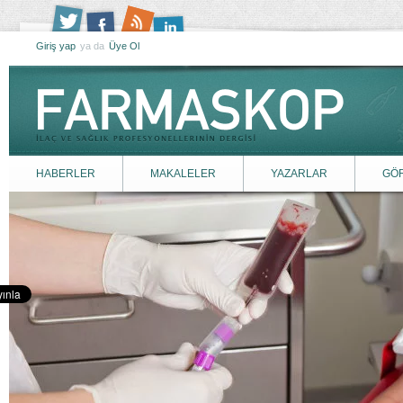
Giriş yap
ya da
Üye Ol
HABERLER
MAKALELER
YAZARLAR
GÖ