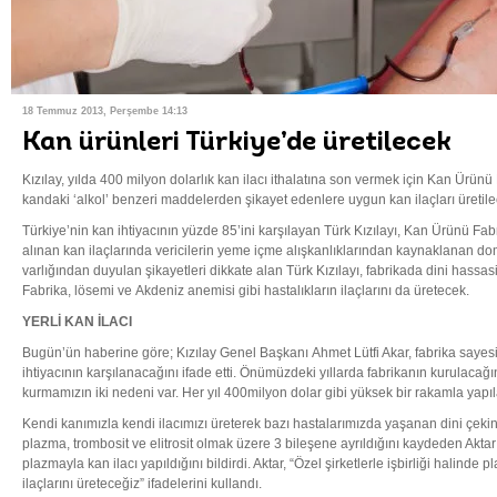
18 Temmuz 2013, Perşembe 14:13
Kan ürünleri Türkiye’de üretilecek
Kızılay, yılda 400 milyon dolarlık kan ilacı ithalatına son vermek için Kan Ürünü
kandaki ‘alkol’ benzeri maddelerden şikayet edenlere uygun kan ilaçları üretile
Türkiye’nin kan ihtiyacının yüzde 85’ini karşılayan Türk Kızılayı, Kan Ürünü Fa
alınan kan ilaçlarında vericilerin yeme içme alışkanlıklarından kaynaklanan do
varlığından duyulan şikayetleri dikkate alan Türk Kızılayı, fabrikada dini hassas
Fabrika, lösemi ve Akdeniz anemisi gibi hastalıkların ilaçlarını da üretecek.
YERLİ KAN İLACI
Bugün’ün haberine göre; Kızılay Genel Başkanı Ahmet Lütfi Akar, fabrika sayesi
ihtiyacının karşılanacağını ifade etti. Önümüzdeki yıllarda fabrikanın kurulacağın
kurmamızın iki nedeni var. Her yıl 400milyon dolar gibi yüksek bir rakamla yapı
Kendi kanımızla kendi ilacımızı üreterek bazı hastalarımızda yaşanan dini çek
plazma, trombosit ve elitrosit olmak üzere 3 bileşene ayrıldığını kaydeden Akta
plazmayla kan ilacı yapıldığını bildirdi. Aktar, “Özel şirketlerle işbirliği halinde 
ilaçlarını üreteceğiz” ifadelerini kullandı.