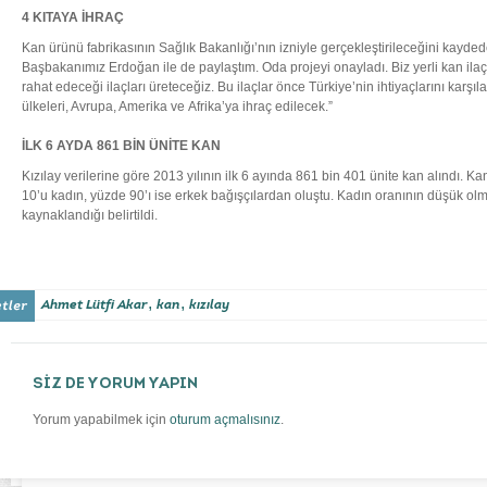
4 KITAYA İHRAÇ
Kan ürünü fabrikasının Sağlık Bakanlığı’nın izniyle gerçekleştirileceğini kayde
Başbakanımız Erdoğan ile de paylaştım. Oda projeyi onayladı. Biz yerli kan ilaç
rahat edeceği ilaçları üreteceğiz. Bu ilaçlar önce Türkiye’nin ihtiyaçlarını karş
ülkeleri, Avrupa, Amerika ve
Afrika’ya ihraç edilecek.”
İLK 6 AYDA 861 BİN ÜNİTE KAN
Kızılay verilerine göre 2013 yılının ilk 6 ayında 861 bin 401 ünite kan alındı. K
10’u kadın, yüzde 90’ı ise erkek bağışçılardan oluştu. Kadın oranının düşük o
kaynaklandığı belirtildi.
,
,
Ahmet Lütfi Akar
kan
kızılay
SİZ DE YORUM YAPIN
Yorum yapabilmek için
oturum açmalısınız
.