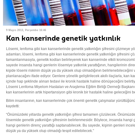
9 Mayıs 2013, Perşembe 16:46
Kan kanserinde genetik yatkınlık
Lösemi, lenfoma gibi kan kanserlerinde genetik yatkınlığın şifresini çözmeye yö
adamları, lösemi, lenfoma gibi kan kanserlerinde genetik yatkınlığın şifresini ç
tamamlanmasıyla, genetik kodları belirleyerek kan kanserinde etkili kromozomla
sayede insanda hangi genlerin lösemiye yatkınlık yarattığının, hangilerinin dire
kişide lösemi riskinin düşük ya da yüksek olup olmadığının belirlenebileceğini
planlanacağını ifade ediyor. Genlere yönelik geliştirilecek akıllı ilaçlarla, kan k
içinde hap şeklinde alınan tedavi ile kronik hastalık haline dönüşeceğini belirtiy
Lösemi Lenfoma Miyelom Hastaları ve Araştırma Eğitim Birliği Derneği Başkanı 
kan kanserlerinin artık hipertansiyon gibi kronik bir hastalık haline geleceğini bel
Bilim insanlarının, kan kanserlerinde çok önemli genetik çalışmalar yürüttüğünü
kaydetti:
“Önümüzdeki yıllarda genetik yatkınlığın şifresi tamamen çözülecek. Önümüzdek
lösemide genetik yatkınlığın şifresinin belirlenmesidir. Böylece, insanda hangi g
hangi genlerin direnç yarattığı saptanabilecek. Bu sayede, kişinin genleri ince
düşük ya da yüksek olup olmadığı tespit edilebilecek.”