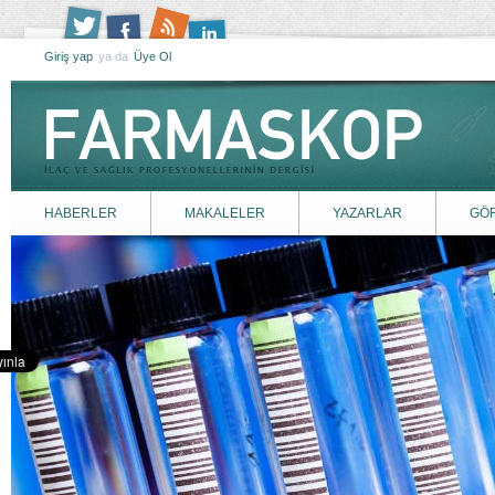
Giriş yap
ya da
Üye Ol
HABERLER
MAKALELER
YAZARLAR
GÖ