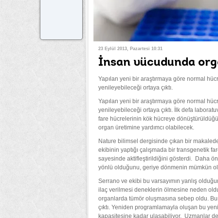
23 Eylül 2013, Pazartesi 10:31
İnsan vücudunda orga
Yapılan yeni bir araştırmaya göre normal hücr
yenileyebileceği ortaya çıktı.
Yapılan yeni bir araştırmaya göre normal hücr
yenileyebileceği ortaya çıktı. İlk defa labor
fare hücrelerinin kök hücreye dönüştürüldüğü
organ üretimine yardımcı olabilecek.
Nature bilimsel dergisinde çıkan bir makale
ekibinin yaptığı çalışmada bir transgenetik f
sayesinde aktifleştirildiğini gösterdi. Daha
yönlü olduğunu, geriye dönmenin mümkün olm
Serrano ve ekibi bu varsayımın yanlış olduğun
ilaç verilmesi deneklerin ölmesine neden old
organlarda tümör oluşmasına sebep oldu. Bun
çıktı. Yeniden programlamayla oluşan bu yeni 
kapasitesine kadar ulaşabiliyor. Uzmanlar de