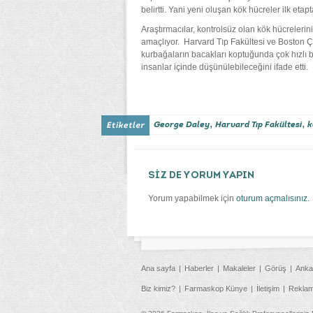
belirtti. Yani yeni oluşan kök hücreler ilk etapt
Araştırmacılar, kontrolsüz olan kök hücrelerini
amaçlıyor. Harvard Tıp Fakültesi ve Boston 
kurbağaların bacakları koptuğunda çok hızlı bi
insanlar içinde düşünülebileceğini ifade etti.
,
,
George Daley
Harvard Tıp Fakültesi
k
SİZ DE YORUM YAPIN
Yorum yapabilmek için
oturum açmalısınız
.
Ana sayfa
Haberler
Makaleler
Görüş
Anka
Biz kimiz?
Farmaskop Künye
İletişim
Rekla