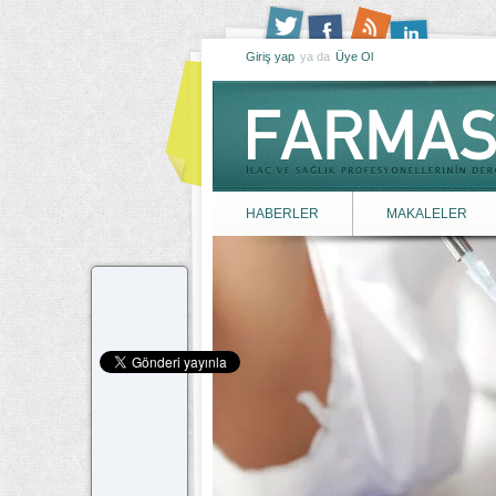
Giriş yap
ya da
Üye Ol
HABERLER
MAKALELER