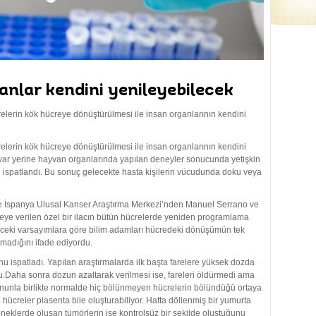
nlar kendini yenileyebilecek
elerin kök hücreye dönüştürülmesi ile insan organlarının kendini
elerin kök hücreye dönüştürülmesi ile insan organlarının kendini
atuvar yerine hayvan organlarında yapılan deneyler sonucunda yetişkin
 ispatlandı. Bu sonuç gelecekte hasta kişilerin vücudunda doku veya
de İspanya Ulusal Kanser Araştırma Merkezi’nden Manuel Serrano ve
areye verilen özel bir ilacın bütün hücrelerde yeniden programlama
 önceki varsayımlara göre bilim adamları hücredeki dönüşümün tek
adığını ifade ediyordu.
u ispatladı. Yapılan araştırmalarda ilk başta farelere yüksek dozda
u.Daha sonra dozun azaltarak verilmesi ise, fareleri öldürmedi ama
unla birlikte normalde hiç bölünmeyen hücrelerin bölündüğü ortaya
hücreler plasenta bile oluşturabiliyor. Hatta döllenmiş bir yumurta
neklerde oluşan tümörlerin ise kontrolsüz bir şekilde oluştuğunu