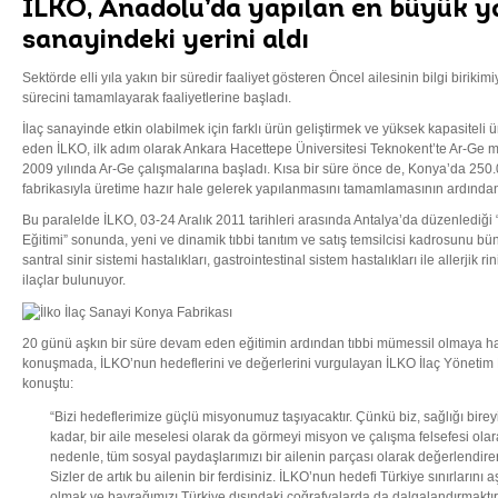
İLKO, Anadolu’da yapılan en büyük ya
sanayindeki yerini aldı
Sektörde elli yıla yakın bir süredir faaliyet gösteren Öncel ailesinin bilgi birik
sürecini tamamlayarak faaliyetlerine başladı.
İlaç sanayinde etkin olabilmek için farklı ürün geliştirmek ve yüksek kapasiteli ü
eden İLKO, ilk adım olarak Ankara Hacettepe Üniversitesi Teknokent’te Ar-Ge
2009 yılında Ar-Ge çalışmalarına başladı. Kısa bir süre önce de, Konya’da 250
fabrikasıyla üretime hazır hale gelerek yapılanmasını tamamlamasının ardından 
Bu paralelde İLKO, 03-24 Aralık 2011 tarihleri arasında Antalya’da düzenlediği “
Eğitimi” sonunda, yeni ve dinamik tıbbi tanıtım ve satış temsilcisi kadrosunu b
santral sinir sistemi hastalıkları, gastrointestinal sistem hastalıkları ile allerjik ri
ilaçlar bulunuyor.
20 günü aşkın bir süre devam eden eğitimin ardından tıbbi mümessil olmaya ha
konuşmada, İLKO’nun hedeflerini ve değerlerini vurgulayan İLKO İlaç Yönetim 
konuştu:
“Bizi hedeflerimize güçlü misyonumuz taşıyacaktır. Çünkü biz, sağlığı birey
kadar, bir aile meselesi olarak da görmeyi misyon ve çalışma felsefesi ola
nedenle, tüm sosyal paydaşlarımızı bir ailenin parçası olarak değerlendire
Sizler de artık bu ailenin bir ferdisiniz. İLKO’nun hedefi Türkiye sınırlarını 
olmak ve bayrağımızı Türkiye dışındaki coğrafyalarda da dalgalandırmaktır