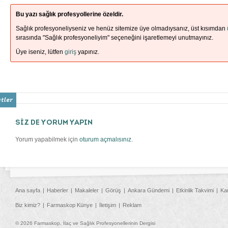
Bu yazı sağlık profesyollerine özeldir.
Sağlık profesyoneliyseniz ve henüz sitemize üye olmadıysanız, üst kısımdan
sırasında "Sağlık profesyoneliyim" seçeneğini işaretlemeyi unutmayınız.
Üye iseniz, lütfen
giriş
yapınız.
SİZ DE YORUM YAPIN
Yorum yapabilmek için
oturum açmalısınız
.
Ana sayfa
Haberler
Makaleler
Görüş
Ankara Gündemi
Etkinlik Takvimi
Ka
Biz kimiz?
Farmaskop Künye
İletişim
Reklam
© 2026 Farmaskop, İlaç ve Sağlık Profesyonellerinin Dergisi