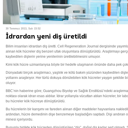
30 Temmuz 2013, Salı 15:52
İdrardan yeni diş üretildi
Bilim insanları idrardan diş üretti. Cell Regeneration Journal dergisinde yayı
alınan kök hücreler diş benzeri ufak oluşumlara dönüştürüldü. Araştırmayı gerçek
kaybedilen dişlerin yerine yenilerinin üretilebilmesini umuyor.
Kimi kök hücre uzmanlarıysa böyle bir hedefe ulaşmanın önünde daha pek çok
Dünyadaki birçok araştırmacı, yaşlılık ve kötü bakım yüzünden kaybedilen dişler
yollarını araştırıyor. Her türlü dokuya dönülebilen kök hücreler yaygın şekilde 
oluyor.
BBC’nin haberine göre; Guangzhou Biyotıp ve Sağlık Enstitüsü’ndeki araştırmac
noktası olarak idrarı esas aldılar. İdrar yollarıyla vücuttan atılan hücreler, bir la
bu hücreler kök hücreye dönüştürüldü.
Bu hücrelerin bir karışımı ve fareden alınan diğer maddeler hayvanlara nakledild
ardından, hücre demedinin dişe benzemeye başladığını saptadı. Dişi andıran olu
minesi içeriyordu.
Bununla birlikte kök hücreden dönüştürülen “diş”, doğal diş kadar sert olmadı.