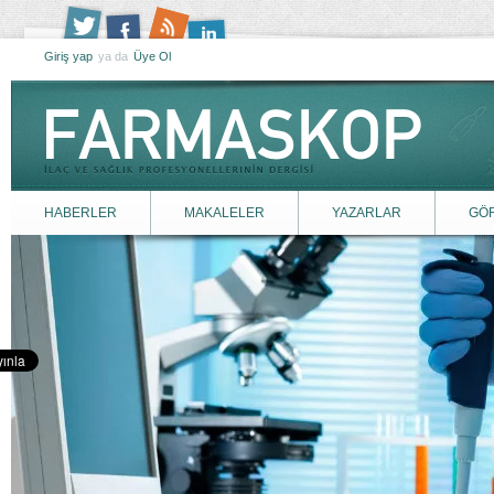
Giriş yap
ya da
Üye Ol
HABERLER
MAKALELER
YAZARLAR
GÖ