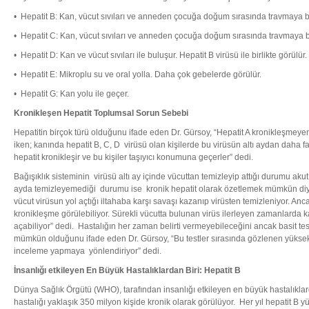
• Hepatit B: Kan, vücut sıvıları ve anneden çocuğa doğum sırasında travmaya bağ
• Hepatit C: Kan, vücut sıvıları ve anneden çocuğa doğum sırasında travmaya ba
• Hepatit D: Kan ve vücut sıvıları ile buluşur. Hepatit B virüsü ile birlikte görülür.
• Hepatit E: Mikroplu su ve oral yolla. Daha çok gebelerde görülür.
• Hepatit G: Kan yolu ile geçer.
Kronikleşen Hepatit Toplumsal Sorun Sebebi
Hepatitin birçok türü olduğunu ifade eden Dr. Gürsoy, “Hepatit A kronikleşmey
iken; kanında hepatit B, C, D virüsü olan kişilerde bu virüsün altı aydan daha
hepatit kronikleşir ve bu kişiler taşıyıcı konumuna geçerler” dedi.
Bağışıklık sisteminin virüsü altı ay içinde vücuttan temizleyip attığı durumu akut 
ayda temizleyemediği durumu ise kronik hepatit olarak özetlemek mümkün diyen
vücut virüsun yol açtığı iltahaba karşı savaşı kazanıp virüsten temizleniyor. Anc
kronikleşme görülebiliyor. Sürekli vücutta bulunan virüs ilerleyen zamanlarda 
açabiliyor” dedi. Hastalığın her zaman belirti vermeyebileceğini ancak basit tes
mümkün olduğunu ifade eden Dr. Gürsoy, “Bu testler sırasında gözlenen yüksek k
inceleme yapmaya yönlendiriyor” dedi.
İnsanlığı etkileyen En Büyük Hastalıklardan Biri: Hepatit B
Dünya Sağlık Örgütü (WHO), tarafından insanlığı etkileyen en büyük hastalıklard
hastalığı yaklaşık 350 milyon kişide kronik olarak görülüyor. Her yıl hepatit B y