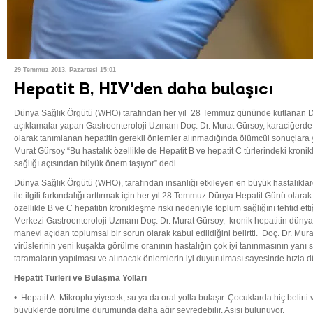
29 Temmuz 2013, Pazartesi 15:01
Hepatit B, HIV’den daha bulaşıcı
Dünya Sağlık Örgütü (WHO) tarafından her yıl 28 Temmuz gününde kutlanan 
açıklamalar yapan Gastroenteroloji Uzmanı Doç. Dr. Murat Gürsoy, karaciğerde
olarak tanımlanan hepatitin gerekli önlemler alınmadığında ölümcül sonuçlara yol
Murat Gürsoy “Bu hastalık özellikle de Hepatit B ve hepatit C türlerindeki kroni
sağlığı açısından büyük önem taşıyor” dedi.
Dünya Sağlık Örgütü (WHO), tarafından insanlığı etkileyen en büyük hastalıklard
ile ilgili farkındalığı arttırmak için her yıl 28 Temmuz Dünya Hepatit Günü olarak 
özellikle B ve C hepatitin kronikleşme riski nedeniyle toplum sağlığını tehtid et
Merkezi Gastroenteroloji Uzmanı Doç. Dr. Murat Gürsoy, kronik hepatitin dü
manevi açıdan toplumsal bir sorun olarak kabul edildiğini belirtti. Doç. Dr. Mur
virüslerinin yeni kuşakta görülme oranının hastalığın çok iyi tanınmasının yanı sı
taramaların yapılması ve alınacak önlemlerin iyi duyurulması sayesinde hızla 
Hepatit Türleri ve Bulaşma Yolları
• Hepatit A: Mikroplu yiyecek, su ya da oral yolla bulaşır. Çocuklarda hiç belirt
büyüklerde görülme durumunda daha ağır seyredebilir. Aşısı bulunuyor.