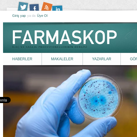
Giriş yap
ya da
Üye Ol
HABERLER
MAKALELER
YAZARLAR
GÖ