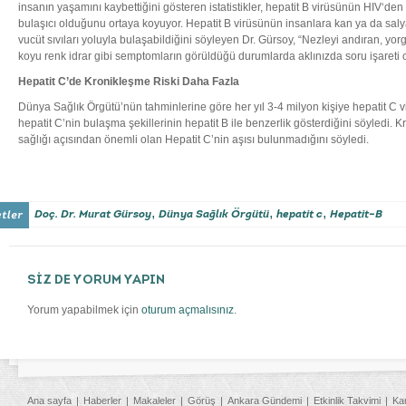
insanın yaşamını kaybettiğini gösteren istatistikler, hepatit B virüsünün HIV‘de
bulaşıcı olduğunu ortaya koyuyor. Hepatit B virüsünün insanlara kan ya da salya,
vucüt sıvıları yoluyla bulaşabildiğini söyleyen Dr. Gürsoy, “Nezleyi andıran, yorgu
koyu renk idrar gibi semptomların görüldüğü durumlarda aklınızda soru işareti 
Hepatit C’de Kronikleşme Riski Daha Fazla
Dünya Sağlık Örgütü’nün tahminlerine göre her yıl 3-4 milyon kişiye hepatit C vi
hepatit C’nin bulaşma şekillerinin hepatit B ile benzerlik gösterdiğini söyledi. 
sağlığı açısından önemli olan Hepatit C’nin aşısı bulunmadığını söyledi.
,
,
,
Doç. Dr. Murat Gürsoy
Dünya Sağlık Örgütü
hepatit c
Hepatit–B
SİZ DE YORUM YAPIN
Yorum yapabilmek için
oturum açmalısınız
.
Ana sayfa
Haberler
Makaleler
Görüş
Ankara Gündemi
Etkinlik Takvimi
Ka