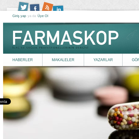
Giriş yap
ya da
Üye Ol
HABERLER
MAKALELER
YAZARLAR
GÖ