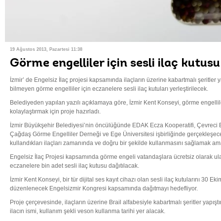
19 Ağustos 2013, Pazartesi 11:38
Görme engelliler için sesli ilaç kutusu
İzmir’ de Engelsiz İlaç projesi kapsamında ilaçların üzerine kabartmalı şeritler ya
bilmeyen görme engelliler için eczanelere sesli ilaç kutuları yerleştirilecek.
Belediyeden yapılan yazılı açıklamaya göre, İzmir Kent Konseyi, görme engellile
kolaylaştırmak için proje hazırladı.
İzmir Büyükşehir Belediyesi’nin öncülüğünde EDAK Ecza Kooperatifi, Çevreci 
Çağdaş Görme Engelliler Derneği ve Ege Üniversitesi işbirliğinde gerçekleşece
kullandıkları ilaçları zamanında ve doğru bir şekilde kullanmasını sağlamak am
Engelsiz İlaç Projesi kapsamında görme engeli vatandaşlara ücretsiz olarak ula
eczanelere bin adet sesli ilaç kutusu dağıtılacak.
İzmir Kent Konseyi, bir tür dijital ses kayıt cihazı olan sesli ilaç kutularını 30 
düzenlenecek Engelsizmir Kongresi kapsamında dağıtmayı hedefliyor.
Proje çerçevesinde, ilaçların üzerine Brail alfabesiyle kabartmalı şeritler yapış
ilacın ismi, kullanım şekli veson kullanma tarihi yer alacak.