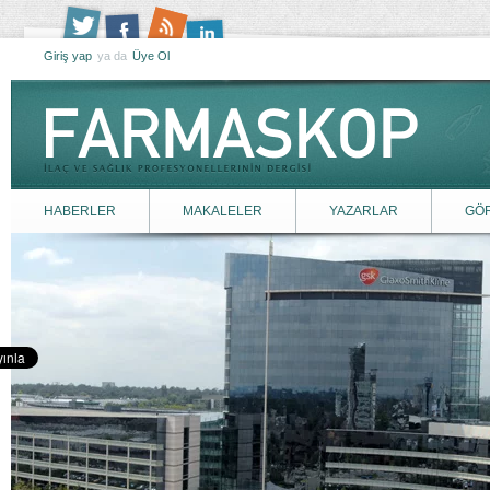
Giriş yap
ya da
Üye Ol
HABERLER
MAKALELER
YAZARLAR
GÖ