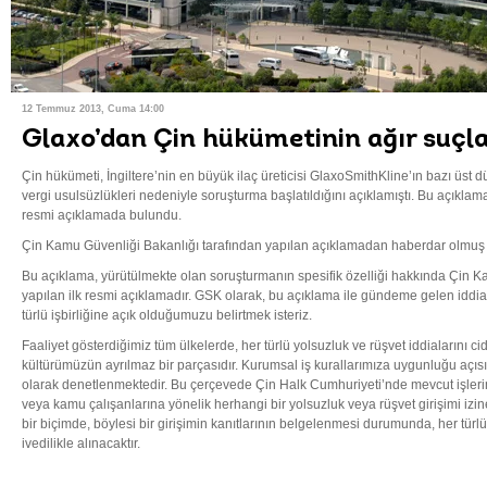
12 Temmuz 2013, Cuma 14:00
Glaxo’dan Çin hükümetinin ağır suçl
Çin hükümeti, İngiltere’nin en büyük ilaç üreticisi GlaxoSmithKline’ın bazı üst d
vergi usulsüzlükleri nedeniyle soruşturma başlatıldığını açıklamıştı. Bu açıkl
resmi açıklamada bulundu.
Çin Kamu Güvenliği Bakanlığı tarafından yapılan açıklamadan haberdar olmuş
Bu açıklama, yürütülmekte olan soruşturmanın spesifik özelliği hakkında Çin K
yapılan ilk resmi açıklamadır. GSK olarak, bu açıklama ile gündeme gelen iddialar
türlü işbirliğine açık olduğumuzu belirtmek isteriz.
Faaliyet gösterdiğimiz tüm ülkelerde, her türlü yolsuzluk ve rüşvet iddialarını c
kültürümüzün ayrılmaz bir parçasıdır. Kurumsal iş kurallarımıza uygunluğu açıs
olarak denetlenmektedir. Bu çerçevede Çin Halk Cumhuriyeti’nde mevcut işleri
veya kamu çalışanlarına yönelik herhangi bir yolsuzluk veya rüşvet girişimi izi
bir biçimde, böylesi bir girişimin kanıtlarının belgelenmesi durumunda, her türl
ivedilikle alınacaktır.