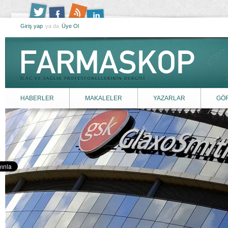
Giriş yap
ya da
Üye Ol
HABERLER
MAKALELER
YAZARLAR
GÖ