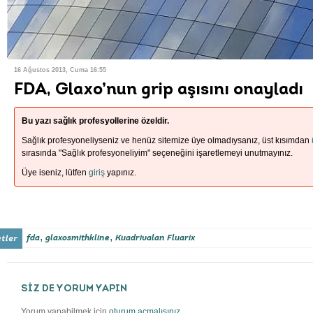
16 Ağustos 2013, Cuma 16:55
FDA, Glaxo’nun grip aşısını onayladı
Bu yazı sağlık profesyollerine özeldir.
Sağlık profesyoneliyseniz ve henüz sitemize üye olmadıysanız, üst kısımdan
sırasında "Sağlık profesyoneliyim" seçeneğini işaretlemeyi unutmayınız.
Üye iseniz, lütfen
giriş
yapınız.
,
,
fda
glaxosmithkline
Kuadrivalan Fluarix
SİZ DE YORUM YAPIN
Yorum yapabilmek için
oturum açmalısınız
.