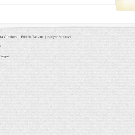
ra Gündemi
Etkinlik Takvimi
Kariyer Merkezi
m
Dergisi