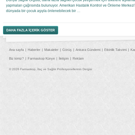
Dünya Sağlık Örgütü, daha fazla sağlıklı çocuk yetiştirmek için ülkelere aşılam
yapmaları çağrısında bulunuyor. Amerikan Hastalık Kontrol ve Önleme Merkezi’
dünyada bir çocuk aşıyla önlenebilecek bir …
DAHA FAZLA İÇERİK GÖSTER
Ana sayfa
Haberler
Makaleler
Görüş
Ankara Gündemi
Etkinlik Takvimi
Ka
Biz kimiz?
Farmaskop Künye
İletişim
Reklam
© 2026 Farmaskop, İlaç ve Sağlık Profesyonellerinin Dergisi