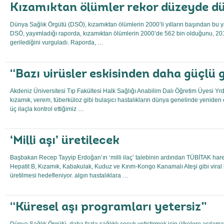
Kızamıktan ölümler rekor düzeyde d
Dünya Sağlık Örgütü (DSÖ), kızamıktan ölümlerin 2000’li yılların başından bu y
DSÖ, yayımladığı raporda, kızamıktan ölümlerin 2000’de 562 bin olduğunu, 20
gerilediğini vurguladı. Raporda, …
“Bazı virüsler eskisinden daha güçlü 
Akdeniz Üniversitesi Tıp Fakültesi Halk Sağlığı Anabilim Dalı Öğretim Üyesi Yrd
kızamık, verem, tüberküloz gibi bulaşıcı hastalıkların dünya genelinde yeniden or
üç ilaçla kontrol ettiğimiz …
‘Milli aşı’ üretilecek
Başbakan Recep Tayyip Erdoğan’ın ‘milli ilaç’ talebinin ardından TÜBİTAK hare
Hepatit B, Kızamık, Kabakulak, Kuduz ve Kırım-Kongo Kanamalı Ateşi gibi viral has
üretilmesi hedefleniyor. algın hastalıklara …
“Küresel aşı programları yetersiz”