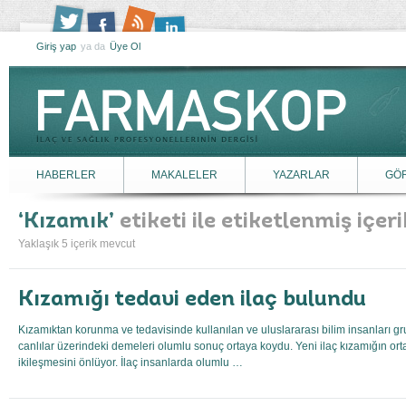
Giriş yap
ya da
Üye Ol
HABERLER
MAKALELER
YAZARLAR
GÖ
Kızamık
etiketi ile etiketlenmiş içeri
Yaklaşık 5 içerik mevcut
Kızamığı tedavi eden ilaç bulundu
Kızamıktan korunma ve tedavisinde kullanılan ve uluslararası bilim insanları gru
canlılar üzerindeki demeleri olumlu sonuç ortaya koydu. Yeni ilaç kızamığın or
ikileşmesini önlüyor. İlaç insanlarda olumlu …