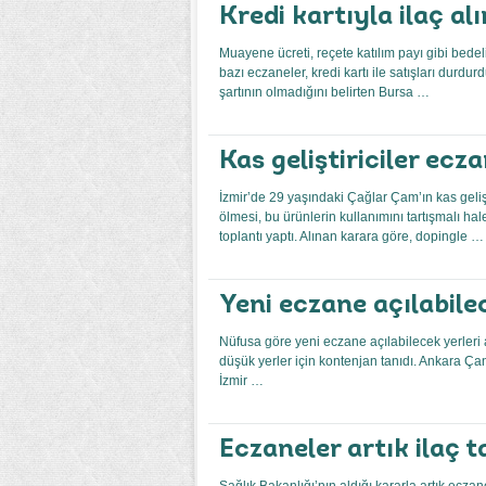
Kredi kartıyla ilaç al
Muayene ücreti, reçete katılım payı gibi bedel
bazı eczaneler, kredi kartı ile satışları durd
şartının olmadığını belirten Bursa …
Kas geliştiriciler ecz
İzmir’de 29 yaşındaki Çağlar Çam’ın kas geliş
ölmesi, bu ürünlerin kullanımını tartışmalı ha
toplantı yaptı. Alınan karara göre, dopingle …
Yeni eczane açılabile
Nüfusa göre yeni eczane açılabilecek yerleri
düşük yerler için kontenjan tanıdı. Ankara Ça
İzmir …
Eczaneler artık ilaç