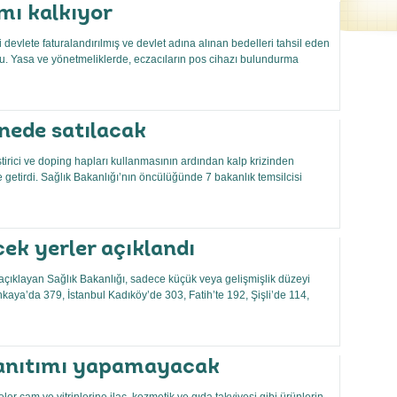
ımı kalkıyor
i devlete faturalandırılmış ve devlet adına alınan bedelleri tahsil eden
urdu. Yasa ve yönetmeliklerde, eczacıların pos cihazı bulundurma
anede satılacak
tirici ve doping hapları kullanmasının ardından kalp krizinden
le getirdi. Sağlık Bakanlığı’nın öncülüğünde 7 bakanlık temsilcisi
cek yerler açıklandı
 açıklayan Sağlık Bakanlığı, sadece küçük veya gelişmişlik düzeyi
nkaya’da 379, İstanbul Kadıköy’de 303, Fatih’te 192, Şişli’de 114,
 tanıtımı yapamayacak