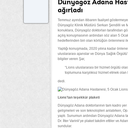
Dünyagöz Adana Hast
ağırladı
Temmuz ayından itibaren faaliyet göstermey
Dünyagöz Klinik Müdürü Serkan Şendilli ve Medik
konuklara, Dünyagöz doktorları tarafından göz sa
açılış konuşmasının ardından söz alan 5 Oc
hedeflerinden biri olan körlüğün önlenmesi ile i
Yaptığı konuşmada, 2020 yılına kadar önleneb
uluslararası ajanslar ve Dünya Sağlık Örgütü
bilgiler veren Şar,
“Lions uluslararası bir hizmet örgütü ol
toplumuna karşılıksız hizmet etmek olan 
dedi.
Lions’tan teşekkür plaketi
Dünyagöz Adana doktorlarının tam kadro yer 
gelişmeleri ve son teknolojileri anlatırken, 
yaptı. Sunumun ardından Dünyagöz Adana tar
Dr. İlter Varinli’ye plaket takdim ettiler ve Ad
sundular.