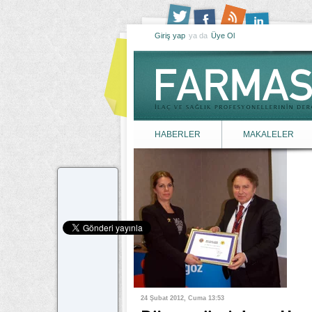
Giriş yap
ya da
Üye Ol
HABERLER
MAKALELER
24 Şubat 2012, Cuma 13:53