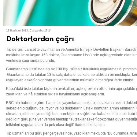
19 Haziran 2013, Çarşamba 17:24
Doktorlardan çağrı
Tıp dergisi Lancet’te yayımlanan ve Amerika Birleşik Devletleri Başkanı Barack
mektuba imza koyan 153 doktor, Guantanamo Üssü’nde açlık grevinde olan tuts
verilmesi çağrısında bulundu.
Guantanamo Üssü’nde en az 100 kişi, süresiz tutukluluk uygulamasını protesto e
Guantanamo’da tutulan 13 tutsak, daha önce kaleme aldıkları bir mektupta, ke
uygulayan askerî doktorlara güvenmelerinin mümkün olmadığını ifade etmişti.
Küba’daki üste tutulan kişilerin avukatları, açlık grevinin etkilerinin ağır şekil
zayıflıktan ve hâlsizlikten sık sık bayıldıklarını açıklamışlardı.
BBC’nin haberine göre; Lancet’te yayımlanan mektup, tutsakların askerî dokto
sebepleri olduğunu belirtiyor ve bu doktorların üsteki komutanlarının emirlerini 
olmadan, zihinsel yeterliliği bulunan kişilere sağlıklı ve kabul edilebilir bir t
değildir” görüşüne yer verilen mektup “Tutsaklar askerî doktorlara güvenmediği 
telkinleri uygulamaları da pek olası değil” ifadeleri kullanıldı.
Tıp uzmanları bu görüşler çerçevesinde, yazdıkları mektupta “Bu durumda, tutsakl