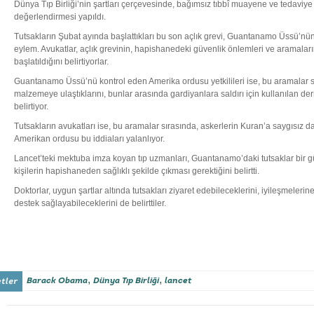
Dünya Tıp Birliği’nin şartları çerçevesinde, bağımsız tıbbî muayene ve tedaviye
değerlendirmesi yapıldı.
Tutsakların Şubat ayında başlattıkları bu son açlık grevi, Guantanamo Üssü’nün
eylem. Avukatlar, açlık grevinin, hapishanedeki güvenlik önlemleri ve aramaları
başlatıldığını belirtiyorlar.
Guantanamo Üssü’nü kontrol eden Amerika ordusu yetkilileri ise, bu aramalar 
malzemeye ulaştıklarını, bunlar arasında gardiyanlara saldırı için kullanılan 
belirtiyor.
Tutsakların avukatları ise, bu aramalar sırasında, askerlerin Kuran’a saygısız d
Amerikan ordusu bu iddiaları yalanlıyor.
Lancet’teki mektuba imza koyan tıp uzmanları, Guantanamo’daki tutsaklar bir g
kişilerin hapishaneden sağlıklı şekilde çıkması gerektiğini belirtti.
Doktorlar, uygun şartlar altında tutsakları ziyaret edebileceklerini, iyileşmeleri
destek sağlayabileceklerini de belirttiler.
,
,
Barack Obama
Dünya Tıp Birliği
lancet