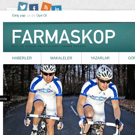
Giriş yap
ya da
Üye Ol
HABERLER
MAKALELER
YAZARLAR
GÖ