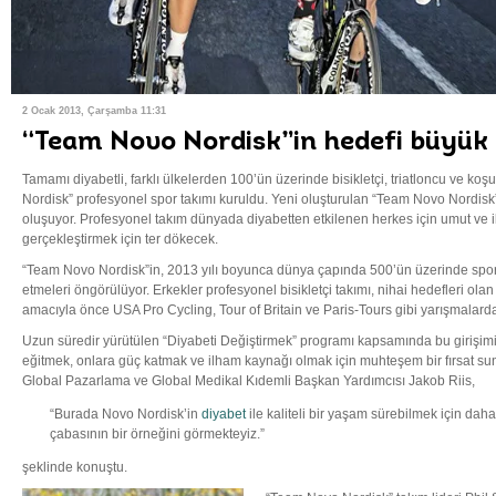
2 Ocak 2013, Çarşamba 11:31
“Team Novo Nordisk”in hedefi büyük
Tamamı diyabetli, farklı ülkelerden 100’ün üzerinde bisikletçi, triatloncu ve 
Nordisk” profesyonel spor takımı kuruldu. Yeni oluşturulan “Team Novo Nordisk”
oluşuyor. Profesyonel takım dünyada diyabetten etkilenen herkes için umut v
gerçekleştirmek için ter dökecek.
“Team Novo Nordisk”in, 2013 yılı boyunca dünya çapında 500’ün üzerinde s
etmeleri öngörülüyor. Erkekler profesyonel bisikletçi takımı, nihai hedefleri ola
amacıyla önce USA Pro Cycling, Tour of Britain ve Paris-Tours gibi yarışmalarda
Uzun süredir yürütülen “Diyabeti Değiştirmek” programı kapsamında bu girişimin
eğitmek, onlara güç katmak ve ilham kaynağı olmak için muhteşem bir fırsat 
Global Pazarlama ve Global Medikal Kıdemli Başkan Yardımcısı Jakob Riis,
“Burada Novo Nordisk’in
diyabet
ile kaliteli bir yaşam sürebilmek için daha
çabasının bir örneğini görmekteyiz.”
şeklinde konuştu.