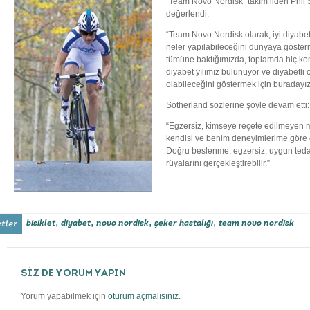
“Team Novo Nordisk” takım lideri Phil 
değerlendi:
“Team Novo Nordisk olarak, iyi diyabe
neler yapılabileceğini dünyaya gösterm
tümüne baktığımızda, toplamda hiç ko
diyabet yılımız bulunuyor ve diyabetli 
olabileceğini göstermek için buradayız
Sotherland sözlerine şöyle devam etti:
“Egzersiz, kimseye reçete edilmeyen mil
kendisi ve benim deneyimlerime göre e
Doğru beslenme, egzersiz, uygun tedav
rüyalarını gerçekleştirebilir.”
,
,
,
,
bisiklet
diyabet
novo nordisk
şeker hastalığı
team novo nordisk
SİZ DE YORUM YAPIN
Yorum yapabilmek için
oturum açmalısınız
.