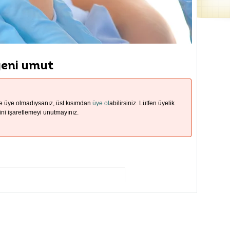
yeni umut
ze üye olmadıysanız, üst kısımdan
üye ol
abilirsiniz. Lütfen üyelik
ni işaretlemeyi unutmayınız.