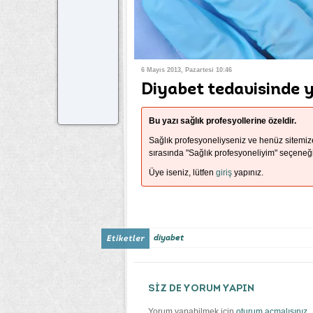
6 Mayıs 2013, Pazartesi 10:46
Diyabet tedavisinde 
Bu yazı sağlık profesyollerine özeldir.
Sağlık profesyoneliyseniz ve henüz sitemi
sırasında "Sağlık profesyoneliyim" seçeneği
Üye iseniz, lütfen
giriş
yapınız.
diyabet
SİZ DE YORUM YAPIN
Yorum yapabilmek için
oturum açmalısınız
.