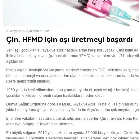
29 Mayıs 2013, Çarşamba 10:55
Çin, HFMD için aşı üretmeyi başardı
Yeni aşı, çocukları el, ayak ve ağız hastalıklarına karşı koruyacak. Çinli bilim 
ihtimali olan el, ayak ve ağız hastalıklarına(HFMD) karşı enterovirüs 71 adı verilen
açıkladılar.
Pekin Vigoo Biyolojik Aşı Araştırma Merkezi tarafından EV71 virüsüne karşı geliş
ölümcül menenjit ve ensefalite neden olabilecek ciddi hastalık durumlarında A
üzere geliştirildiği bildirildi.
1969 yılında keşfedilmesinden bu yana dünyada el, ayak ve ağız hastalığı olar
çocukları etkileyen, önemli salgın hastalıklara neden oldu.
Dünya Sağlık Örgütü’ne göre, HFMD(El, Ayak ve Ağız Hastalığı) salgınları dünya
yılda bir meydana geliyor. Ancak son yıllarda bu Asya’da daha çok meydana geldi
Bildirilen vakaların sayısında büyük artış görülen yerler; Çin , Tayvan, Hong K
Malezya, Singapur, Tayland ve Vietnam.
En büyük salgının 2012 yılının Haziran ayında 35.000 kişiyi etkileyen Çin’in 
kişinin öldüğü bildirildi. Hastalığın belirtileri, ağız yaraları, deri döküntüleri ve y