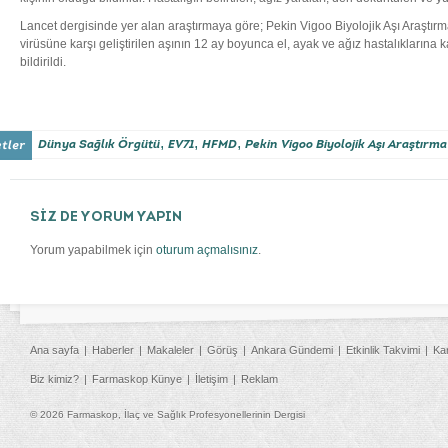
Lancet dergisinde yer alan araştırmaya göre; Pekin Vigoo Biyolojik Aşı Araştı
virüsüne karşı geliştirilen aşının 12 ay boyunca el, ayak ve ağız hastalıklarına
bildirildi.
,
,
,
Dünya Sağlık Örgütü
EV71
HFMD
Pekin Vigoo Biyolojik Aşı Araştırm
SİZ DE YORUM YAPIN
Yorum yapabilmek için
oturum açmalısınız
.
Ana sayfa
Haberler
Makaleler
Görüş
Ankara Gündemi
Etkinlik Takvimi
Ka
Biz kimiz?
Farmaskop Künye
İletişim
Reklam
© 2026 Farmaskop, İlaç ve Sağlık Profesyonellerinin Dergisi