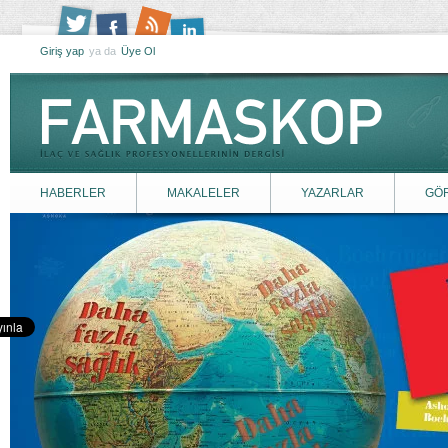
Giriş yap
ya da
Üye Ol
HABERLER
MAKALELER
YAZARLAR
GÖ