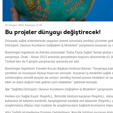
15 Temmuz 2013, Pazartesi 11:33
Bu projeler dünyayı değiştirecek!
Dünyada sağlık sistemlerinde yaşanan önemli sorunlara yenilikçi çözümler getire
Dönüşüm: Oyunun Kurallarını Değiştiren İş Modelleri” yarışmasını kazanan üç i
Boehringer Ingelheim ile Ashoka arasındaki “Daha Fazla Sağlık” temalı global or
yarışmaya, Ocak – Nisan 2013 arasında gerçekleşen başvuru döneminde 61 ül
Türkiye’den de 5 girişim yarışmacılar arasında yer aldı.
Boehringer Ingelheim Yönetim Kurulu Başkanı Andreas Barner, “Yarışmaya katıl
yenilikler ve inovasyon düzeyi heyecan vericiydi. Kazanan iş modelleri sağlık s
evirileceğine yönelik ipuçları da veriyor; yenilikçi hizmet sunma modelleri ve sa
etkin ve daha değerli hale getiren yeni ortaklıklar.” şeklinde konuştu.
İşte “Sağlıkta Dönüşüm: Oyunun Kurallarını Değiştiren İş Modelleri” yarışmasın
Herkes için Sağlık Kaydı: Reg4ALL, Birincilik ödülünü kazanan Reg4ALL, dünyanı
kullanılan ilk katılımcı kontrollü, karşılaştırmalı hastalık veri tabanıdır. Reg4ALL 
araştırmalara ihtiyacı olan hastalar ile araştırmacıların bağlantı kurmasına olan
Ağız Sağlığı Hizmetlerine Erişimin Geliştirilmesi, İkincilik ödülünü kazanan A