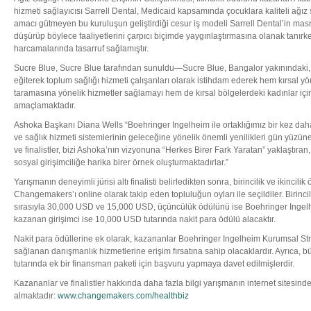
hizmeti sağlayıcısı Sarrell Dental, Medicaid kapsamında çocuklara kaliteli ağız 
amacı gütmeyen bu kuruluşun geliştirdiği cesur iş modeli Sarrell Dental’in mas
düşürüp böylece faaliyetlerini çarpıcı biçimde yaygınlaştırmasına olanak tanırke
harcamalarında tasarruf sağlamıştır.
Sucre Blue, Sucre Blue tarafından sunuldu—Sucre Blue, Bangalor yakınındaki, d
eğiterek toplum sağlığı hizmeti çalışanları olarak istihdam ederek hem kırsal yö
taramasına yönelik hizmetler sağlamayı hem de kırsal bölgelerdeki kadınlar içi
amaçlamaktadır.
Ashoka Başkanı Diana Wells “Boehringer Ingelheim ile ortaklığımız bir kez daha
ve sağlık hizmeti sistemlerinin geleceğine yönelik önemli yenilikleri gün yüzüne
ve finalistler, bizi Ashoka’nın vizyonuna “Herkes Birer Fark Yaratan” yaklaştıran
sosyal girişimciliğe harika birer örnek oluşturmaktadırlar.”
Yarışmanın deneyimli jürisi altı finalisti belirledikten sonra, birincilik ve ikincil
Changemakers’ı online olarak takip eden topluluğun oyları ile seçildiler. Birinci
sırasıyla 30,000 USD ve 15,000 USD, üçüncülük ödülünü ise Boehringer Ingelhe
kazanan girişimci ise 10,000 USD tutarında nakit para ödülü alacaktır.
Nakit para ödüllerine ek olarak, kazananlar Boehringer Ingelheim Kurumsal Str
sağlanan danışmanlık hizmetlerine erişim fırsatına sahip olacaklardır. Ayrıca, b
tutarında ek bir finansman paketi için başvuru yapmaya davet edilmişlerdir.
Kazananlar ve finalistler hakkında daha fazla bilgi yarışmanın internet sitesinde
almaktadır:
www.changemakers.com/healthbiz