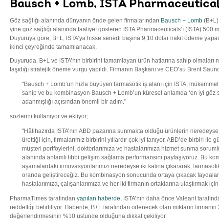
Bausch + Lomb, ISTA Pharmaceuticals’
Göz sağlığı alanında dünyanın önde gelen firmalarından
Bausch + Lomb
(B+L),
yine göz sağlığı alanında faaliyet gösteren ISTA Pharmaceuticals’ı (ISTA) 500 mi
Duyuruya göre, B+L, ISTA’ya hisse senedi başına 9,10 dolar nakit ödeme yapac
ikinci çeyreğinde tamamlanacak.
Duyuruda, B+L ve ISTA’nın birbirini tamamlayan ürün hatlarına sahip olmaları 
taşıdığı stratejik öneme vurgu yapıldı. Firmanın Başkanı ve CEO’su Brent Saun
"Bausch + Lomb’un hızla büyüyen farmasötik iş alanı için ISTA, mükemmel 
sahip ve bu kombinasyon Bausch + Lomb’un küresel anlamda ‘en iyi göz sa
adanmışlığı açısından önemli bir adım."
sözlerini kullanıyor ve ekliyor;
"Hâlihazırda ISTA’nın ABD pazarına sunmakta olduğu ürünlerin neredeys
ürettiği için, firmalarımız birbirini yıllardır çok iyi tanıyor. ABD’de birbiri il
müşteri portföylerini, doktorlarımıza ve hastalarımıza hizmet sunma sorum
alanında anlamlı tıbbi gelişim sağlama performansını paylaşıyoruz. Bu ko
aşamalardaki innovasyonlarımızı neredeyse iki katına çıkararak, farmasötik
oranda geliştireceğiz. Bu kombinasyon sonucunda ortaya çıkacak faydaları
hastalarımıza, çalışanlarımıza ve her iki firmanın ortaklarına ulaştırmak için
PharmaTimes tarafından
yapılan haberde
, ISTA’nın daha önce Valeant tarafında
reddettiği belirtiliyor. Haberde, B+L tarafından ödenecek olan miktarın firmanı
değerlendirmesinin %10 üstünde olduğuna dikkat çekiliyor.