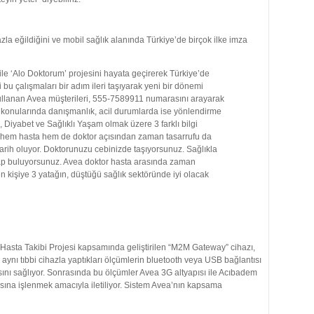
a eğildiğini ve mobil sağlık alanında Türkiye’de birçok ilke imza
le ‘Alo Doktorum’ projesini hayata geçirerek Türkiye’de
 bu çalışmaları bir adım ileri taşıyarak yeni bir dönemi
kullanan Avea müşterileri, 555-7589911 numarasını arayarak
k konularında danışmanlık, acil durumlarda ise yönlendirme
 Diyabet ve Sağlıklı Yaşam olmak üzere 3 farklı bilgi
rı hem hasta hem de doktor açısından zaman tasarrufu da
tarih oluyor. Doktorunuzu cebinizde taşıyorsunuz. Sağlıkla
cevap buluyorsunuz. Avea doktor hasta arasında zaman
bin kişiye 3 yatağın, düştüğü sağlık sektöründe iyi olacak
asta Takibi Projesi kapsamında geliştirilen “M2M Gateway” cihazı,
in aynı tıbbi cihazla yaptıkları ölçümlerin bluetooth veya USB bağlantısı
ını sağlıyor. Sonrasında bu ölçümler Avea 3G altyapısı ile Acıbadem
sına işlenmek amacıyla iletiliyor. Sistem Avea’nın kapsama