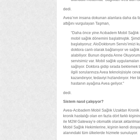
dedi.
Avea’nın insana dokunan alanlara daha da fazl
attığını vurgulayan Taşman,
“Daha önce yine Acıbadem Mobil Sağlık i
mobil sağlık dönemini başlatmıştık. Şimdi
başlatıyoruz. AloDoktorum Servis’imizi 
doktora canlı olarak bağlanıyor ve sağlı
alabiliyor. Bunun dışında Anne Oluyorum,
servisimiz var. Mobil sağlık uygulamala
sağlıyor. Doktora gidip sırada beklemek 
ilgili sorularınıza Avea teknolojisiyle 
kazandırıyor, tedaviyi hızlandırıyor. Her 
hastanın ayağına Avea geliyor.”
dedi.
Sistem nasıl çalışıyor?
Avea-Acıbadem Mobil Sağlık Uzaktan Kronik H
kronik hastalığı olan en fazla dört farklı kişin
ile M2M Gateway’e otomatik olarak aktarılmas
Mobil Sağlık Hekimlerine, kişinin kendi dosya
alanındaki tüm ülkelerde hizmete sunuluyor.