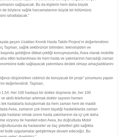
utulmasını sağlayacak. Bu da kişilerin hem daha büyük
m de böylece sağlık harcamalarının büyük bir bölümünü
sini rahatlatacak.”
ayata geçen Uzaktan Kronik Hasta Takibi Projesi’ni değerlendiren
nç Taşman, sağlık sektörünün bilimden, teknolojiden ve
 başında geldiğine dikkat çektiği konuşmasında; Avea olarak mobilite
aha etkin kullanılması ile hem hasta ve yakınlarının harcadığı zaman
nomisine katkı sağlayacak yatırımlara destek olmayı amaçladıklarını
ğlığınızı düşünürken cebinizi de koruyacak bir proje” yorumunu yapan
rini değerlendirdi. Taşman,
sı 1,54. Her 100 hastaya bir doktor düşmese de, her 100
 ve akıllı telefonları artırmak doktor sayısını hemen
tek tek hastalarla buluşturmak da hem zaman hem de maddi
ada Avea, zamanın çok önem taşıdığı hastalıklarda zaman
başta hastalar olmak üzere hasta yakınlarının da içi çok daha
etme vizyonu ile hareket eden Avea, bu doğrultuda Mobil
rultusunda da hastaneler ve ilaç şirketleri gibi sağlıkla
 özel butik uygulamalar geliştirmeye devam edeceğiz. Bu
in yeter’ diyebiliriz.”