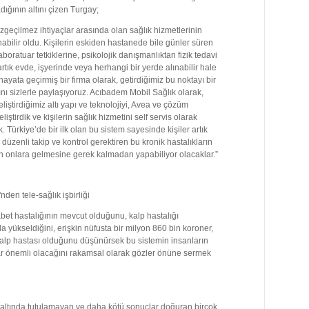
dığının altını çizen Turgay;
azgeçilmez ihtiyaçlar arasında olan sağlık hizmetlerinin
ilir oldu. Kişilerin eskiden hastanede bile günler süren
boratuar tetkiklerine, psikolojik danışmanlıktan fizik tedavi
rtık evde, işyerinde veya herhangi bir yerde alınabilir hale
hayata geçirmiş bir firma olarak, getirdiğimiz bu noktayı bir
nı sizlerle paylaşıyoruz. Acıbadem Mobil Sağlık olarak,
ştirdiğimiz altı yapı ve teknolojiyi, Avea ve çözüm
eliştirdik ve kişilerin sağlık hizmetini self servis olarak
k. Türkiye’de bir ilk olan bu sistem sayesinde kişiler artık
 düzenli takip ve kontrol gerektiren bu kronik hastalıkların
n onlara gelmesine gerek kalmadan yapabiliyor olacaklar.”
et hastalığının mevcut olduğunu, kalp hastalığı
la yükseldiğini, erişkin nüfusta bir milyon 860 bin koroner,
kalp hastası olduğunu düşünürsek bu sistemin insanların
dar önemli olacağını rakamsal olarak gözler önüne sermek
l altında tutulamayan ve daha kötü sonuçlar doğuran birçok