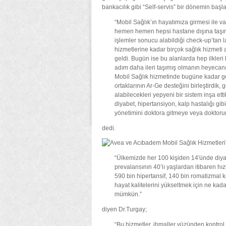
bankacılık gibi “Self-servis” bir dönemin başla
“Mobil Sağlık’ın hayatımıza girmesi ile v
hemen hemen hepsi hastane dışına taşınab
işlemler sonucu alabildiği check-up’tan la
hizmetlerine kadar birçok sağlık hizmeti a
geldi. Bugün ise bu alanlarda hep ilkleri 
adım daha ileri taşımış olmanın heyecanı
Mobil Sağlık hizmetinde bugüne kadar geli
ortaklarının Ar-Ge desteğini birleştirdik, g
alabilecekleri yepyeni bir sistem inşa etti
diyabet, hipertansiyon, kalp hastalığı gibi
yönetimini doktora gitmeye veya doktoru
dedi.
“Ülkemizde her 100 kişiden 14′ünde diyab
prevalansının 40’lı yaşlardan itibaren hız
590 bin hipertansif, 140 bin romatizmal 
hayat kalitelerini yükseltmek için ne ka
mümkün.”
diyen Dr.Turgay;
“Bu hizmetler, ihmaller yüzünden kontro