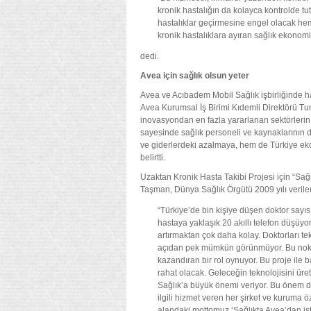
kronik hastalığın da kolayca kontrolde t
hastalıklar geçirmesine engel olacak he
kronik hastalıklara ayıran sağlık ekonomi
dedi.
Avea için sağlık olsun yeter
Avea ve Acıbadem Mobil Sağlık işbirliğinde h
Avea Kurumsal İş Birimi Kıdemli Direktörü Tu
inovasyondan en fazla yararlanan sektörlerin
sayesinde sağlık personeli ve kaynaklarının d
ve giderlerdeki azalmaya, hem de Türkiye eko
belirtti.
Uzaktan Kronik Hasta Takibi Projesi için “Sa
Taşman, Dünya Sağlık Örgütü 2009 yılı verile
“Türkiye’de bin kişiye düşen doktor sayı
hastaya yaklaşık 20 akıllı telefon düşüyor
artırmaktan çok daha kolay. Doktorları 
açıdan pek mümkün görünmüyor. Bu nokt
kazandıran bir rol oynuyor. Bu proje ile 
rahat olacak. Geleceğin teknolojisini ür
Sağlık’a büyük önemi veriyor. Bu önem doğ
ilgili hizmet veren her şirket ve kuruma
alandaki mottomuz ‘Sağlıkta Avea’dan istey