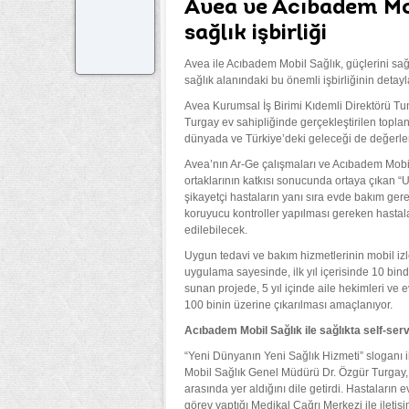
Avea ve Acıbadem Mob
sağlık işbirliği
Avea ile Acıbadem Mobil Sağlık, güçlerini sağlı
sağlık alanındaki bu önemli işbirliğinin detayl
Avea Kurumsal İş Birimi Kıdemli Direktörü 
Turgay ev sahipliğinde gerçekleştirilen toplantı
dünyada ve Türkiye’deki geleceği de değerlen
Avea’nın Ar-Ge çalışmaları ve Acıbadem Mobil 
ortaklarının katkısı sonucunda ortaya çıkan “U
şikayetçi hastaların yanı sıra evde bakım gere
koruyucu kontroller yapılması gereken hasta
edilebilecek.
Uygun tedavi ve bakım hizmetlerinin mobil izl
uygulama sayesinde, ilk yıl içerisinde 10 bind
sunan projede, 5 yıl içinde aile hekimleri ve 
100 binin üzerine çıkarılması amaçlanıyor.
Acıbadem Mobil Sağlık ile sağlıkta self-ser
“Yeni Dünyanın Yeni Sağlık Hizmeti” sloganı i
Mobil Sağlık Genel Müdürü Dr. Özgür Turgay, 
arasında yer aldığını dile getirdi. Hastaların 
görev yaptığı Medikal Çağrı Merkezi ile iletişi