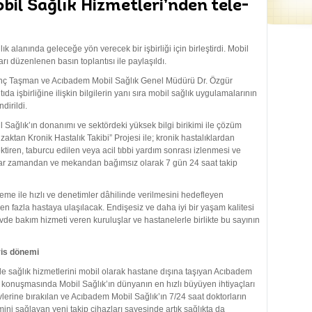
il Sağlık Hizmetleri’nden tele-
k alanında geleceğe yön verecek bir işbirliği için birleştirdi. Mobil
arı düzenlenen basın toplantısı ile paylaşıldı.
Tunç Taşman ve Acıbadem Mobil Sağlık Genel Müdürü Dr. Özgür
da işbirliğine ilişkin bilgilerin yanı sıra mobil sağlık uygulamalarının
dirildi.
Sağlık’ın donanımı ve sektördeki yüksek bilgi birikimi ile çözüm
zaktan Kronik Hastalık Takibi” Projesi ile; kronik hastalıklardan
ktiren, taburcu edilen veya acil tıbbi yardım sonrası izlenmesi ve
lar zamandan ve mekandan bağımsız olarak 7 gün 24 saat takip
eme ile hızlı ve denetimler dâhilinde verilmesini hedefleyen
en fazla hastaya ulaşılacak. Endişesiz ve daha iyi bir yaşam kalitesi
evde bakım hizmeti veren kuruluşlar ve hastanelerle birlikte bu sayının
vis dönemi
le sağlık hizmetlerini mobil olarak hastane dışına taşıyan Acıbadem
konuşmasında Mobil Sağlık’ın dünyanın en hızlı büyüyen ihtiyaçları
evlerine bırakılan ve Acıbadem Mobil Sağlık’ın 7/24 saat doktorların
mini sağlayan yeni takip cihazları sayesinde artık sağlıkta da