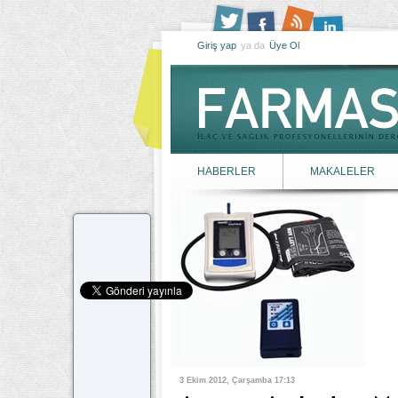
Giriş yap
ya da
Üye Ol
HABERLER
MAKALELER
3 Ekim 2012, Çarşamba 17:13