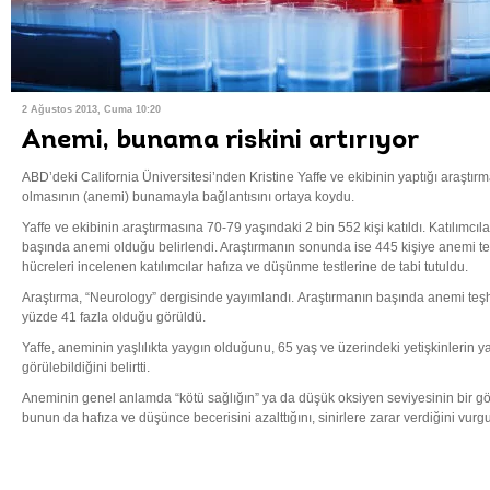
2 Ağustos 2013, Cuma 10:20
Anemi, bunama riskini artırıyor
ABD’deki California Üniversitesi’nden Kristine Yaffe ve ekibinin yaptığı araştır
olmasının (anemi) bunamayla bağlantısını ortaya koydu.
Yaffe ve ekibinin araştırmasına 70-79 yaşındaki 2 bin 552 kişi katıldı. Katılımc
başında anemi olduğu belirlendi. Araştırmanın sonunda ise 445 kişiye anemi te
hücreleri incelenen katılımcılar hafıza ve düşünme testlerine de tabi tutuldu.
Araştırma, “Neurology” dergisinde yayımlandı. Araştırmanın başında anemi teşh
yüzde 41 fazla olduğu görüldü.
Yaffe, aneminin yaşlılıkta yaygın olduğunu, 65 yaş ve üzerindeki yetişkinlerin 
görülebildiğini belirtti.
Aneminin genel anlamda “kötü sağlığın” ya da düşük oksiyen seviyesinin bir gö
bunun da hafıza ve düşünce becerisini azalttığını, sinirlere zarar verdiğini vurgu