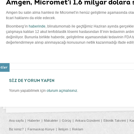
Amgen, Micromet’i 1,6 milyar dolara s
Amgen bu satın alma hamlesi ile Micromet’in henüz geliştirme aşamasında ola
ticari haklarını da elde edecek.
Bloomberg’in
haberinde
, blinatumomab ile geçtiğimiz Haziran ayında gerçekleş
çalışmaya katılan 12 akut lenfoblastik lösemi hastasından 8’inin tedavinin ard
değiniliyor. Bununla birlikte haberde, geliştirilme aşamasındaki tedavinin FDA t
değerlendirmeye alınıp alınmayacağı konusunun netlik kazanmadığı ifade edili
SİZ DE YORUM YAPIN
Yorum yapabilmek için
oturum açmalısınız
.
Ana sayfa
Haberler
Makaleler
Görüş
Ankara Gündemi
Etkinlik Takvimi
Ka
Biz kimiz?
Farmaskop Künye
İletişim
Reklam