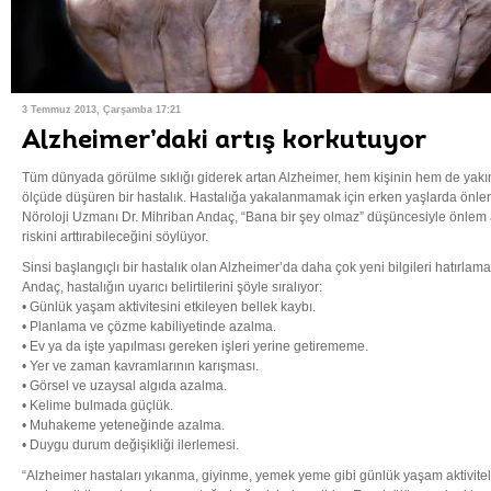
3 Temmuz 2013, Çarşamba 17:21
Alzheimer’daki artış korkutuyor
Tüm dünyada görülme sıklığı giderek artan Alzheimer, hem kişinin hem de yakın
ölçüde düşüren bir hastalık. Hastalığa yakalanmamak için erken yaşlarda önlem
Nöroloji Uzmanı Dr. Mihriban Andaç, “Bana bir şey olmaz” düşüncesiyle önle
riskini arttırabileceğini söylüyor.
Sinsi başlangıçlı bir hastalık olan Alzheimer’da daha çok yeni bilgileri hatırla
Andaç, hastalığın uyarıcı belirtilerini şöyle sıralıyor:
• Günlük yaşam aktivitesini etkileyen bellek kaybı.
• Planlama ve çözme kabiliyetinde azalma.
• Ev ya da işte yapılması gereken işleri yerine getirememe.
• Yer ve zaman kavramlarının karışması.
• Görsel ve uzaysal algıda azalma.
• Kelime bulmada güçlük.
• Muhakeme yeteneğinde azalma.
• Duygu durum değişikliği ilerlemesi.
“Alzheimer hastaları yıkanma, giyinme, yemek yeme gibi günlük yaşam aktivitele