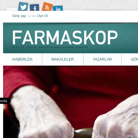
Giriş yap
ya da
Üye Ol
HABERLER
MAKALELER
YAZARLAR
GÖ