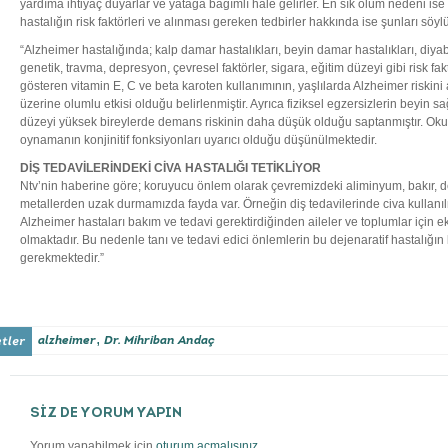
yardıma ihtiyaç duyarlar ve yatağa bağımlı hale gelirler. En sık ölüm nedeni is
hastalığın risk faktörleri ve alınması gereken tedbirler hakkında ise şunları söyl
“Alzheimer hastalığında; kalp damar hastalıkları, beyin damar hastalıkları, diya
genetik, travma, depresyon, çevresel faktörler, sigara, eğitim düzeyi gibi risk fakt
gösteren vitamin E, C ve beta karoten kullanımının, yaşlılarda Alzheimer riskini a
üzerine olumlu etkisi olduğu belirlenmiştir. Ayrıca fiziksel egzersizlerin beyin sa
düzeyi yüksek bireylerde demans riskinin daha düşük olduğu saptanmıştır. O
oynamanın konjinitif fonksiyonları uyarıcı olduğu düşünülmektedir.
DİŞ TEDAVİLERİNDEKİ CİVA HASTALIĞI TETİKLİYOR
Ntv’nin haberine göre; koruyucu önlem olarak çevremizdeki aliminyum, bakır, de
metallerden uzak durmamızda fayda var. Örneğin diş tedavilerinde civa kullanıl
Alzheimer hastaları bakım ve tedavi gerektirdiğinden aileler ve toplumlar için
olmaktadır. Bu nedenle tanı ve tedavi edici önlemlerin bu dejenaratif hastalığın 
gerekmektedir.”
,
alzheimer
Dr. Mihriban Andaç
SİZ DE YORUM YAPIN
Yorum yapabilmek için
oturum açmalısınız
.