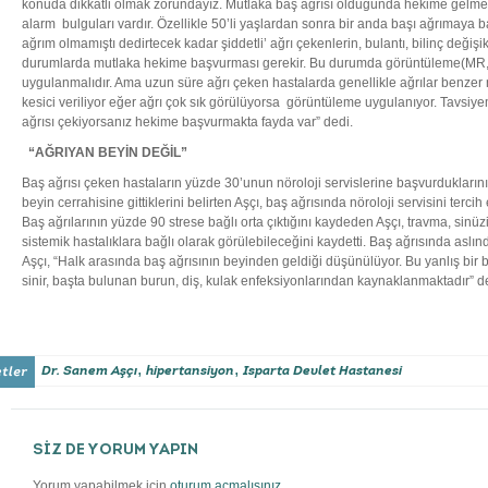
konuda dikkatli olmak zorundayız. Mutlaka baş ağrısı olduğunda hekime gelmeli
alarm bulguları vardır. Özellikle 50’li yaşlardan sonra bir anda başı ağrımaya 
ağrım olmamıştı dedirtecek kadar şiddetli’ ağrı çekenlerin, bulantı, bilinç değişikl
durumlarda mutlaka hekime başvurması gerekir. Bu durumda görüntüleme(MR, 
uygulanmalıdır. Ama uzun süre ağrı çeken hastalarda genellikle ağrılar benzer n
kesici veriliyor eğer ağrı çok sık görülüyorsa görüntüleme uygulanıyor. Tavsiye
ağrısı çekiyorsanız hekime başvurmakta fayda var” dedi.
“AĞRIYAN BEYİN DEĞİL”
Baş ağrısı çeken hastaların yüzde 30’unun nöroloji servislerine başvurduklarını
beyin cerrahisine gittiklerini belirten Aşçı, baş ağrısında nöroloji servisini terc
Baş ağrılarının yüzde 90 strese bağlı orta çıktığını kaydeden Aşçı, travma, sinüzi
sistemik hastalıklara bağlı olarak görülebileceğini kaydetti. Baş ağrısında aslı
Aşçı, “Halk arasında baş ağrısının beyinden geldiği düşünülüyor. Bu yanlış bir bi
sinir, başta bulunan burun, diş, kulak enfeksiyonlarından kaynaklanmaktadır” d
,
,
Dr. Sanem Aşçı
hipertansiyon
Isparta Devlet Hastanesi
SİZ DE YORUM YAPIN
Yorum yapabilmek için
oturum açmalısınız
.