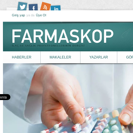
Giriş yap
ya da
Üye Ol
HABERLER
MAKALELER
YAZARLAR
GÖ