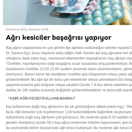
24 Haziran 2013, Pazartesi 10:40
Ağrı kesiciler başağrısı yapıyor
Baş ağrısı vakalarında en çok gerilim tipi ağrılara rastlandığını belirten Ispart
Dr. Sanem Aşçı, bunu migrenin takip etiğini iletti. Gerilim tipi baş ağrısının her 
olduğunu ifade eden Aşçı, mevsimsel etkenlerden kaynaklanan baş ağrıları olabi
“Özellikle, hipertansiyona bağlı başağrısı sıcak havalarda artış gösterebiliyor.
hastalarının özellikle 12:00-15.00 saatleri arasında dışarı çıkamamalarını, gü
öneriyoruz. Bazen küme tipi dediğimiz özellikle göz bölgesinde ortaya çıkan ağ
göstermektedir. Bu ağrı tipi de daha çok erkeklerde ortaya çıkmaktadır.Göz bölg
yaşarma kızarma gibi bulgular ortaya çıkabilir:Günde 7-8 kez tekrar edebilen şid
dakika ile 180 dakika arasında değişiklik gösterebilmektedir ve periyodik olarak 
“AŞIRI AĞRI KESİCİ KULLANILMAMALI”
İlaç kullanımına bağlı baş ağrılarının da sık görüldüğüne dikkat çeken Aşçı, “Ül
fazla. Ağrı kesiciler çok reçeteleniyor. Çok kullanıldığında bağımlılık oluşturuyo
kullanımına bağlı baş ağrılarını çok görüyoruz. Bu nedenle ayda 8-10 adetten fa
gerekir. Hastaların yüzde 30’u baş ağrısı nedeniyle hekime başvururken, geri ka
da çevresinde kilerin tavsiyesiyle ağrı kesici kullanıyor. Bu nedenle ağrı kesici