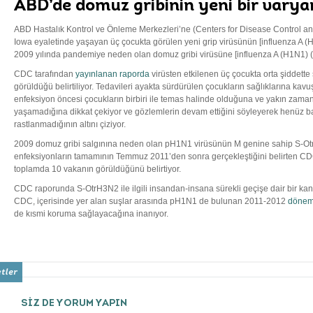
ABD’de domuz gribinin yeni bir varyant
ABD Hastalık Kontrol ve Önleme Merkezleri’ne (Centers for Disease Control a
Iowa eyaletinde yaşayan üç çocukta görülen yeni grip virüsünün [influenza A 
2009 yılında pandemiye neden olan domuz gribi virüsüne [influenza A (H1N1) (
CDC tarafından
yayınlanan raporda
virüsten etkilenen üç çocukta orta şiddette 
görüldüğü belirtiliyor. Tedavileri ayakta sürdürülen çocukların sağlıklarına kavu
enfeksiyon öncesi çocukların birbiri ile temas halinde olduğuna ve yakın zama
yaşamadığına dikkat çekiyor ve gözlemlerin devam ettiğini söyleyerek henüz b
rastlanmadığının altını çiziyor.
2009 domuz gribi salgınına neden olan pH1N1 virüsünün M genine sahip S-O
enfeksiyonların tamamının Temmuz 2011’den sonra gerçekleştiğini belirten CDC,
toplamda 10 vakanın görüldüğünü belirtiyor.
CDC raporunda S-OtrH3N2 ile ilgili insandan-insana sürekli geçişe dair bir kanı
CDC, içerisinde yer alan suşlar arasında pH1N1 de bulunan 2011-2012
dönems
de kısmi koruma sağlayacağına inanıyor.
SİZ DE YORUM YAPIN