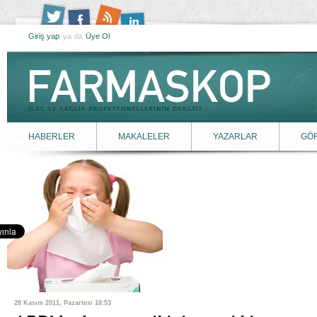
Giriş yap
ya da
Üye Ol
HABERLER
MAKALELER
YAZARLAR
GÖ
28 Kasım 2011, Pazartesi 18:53