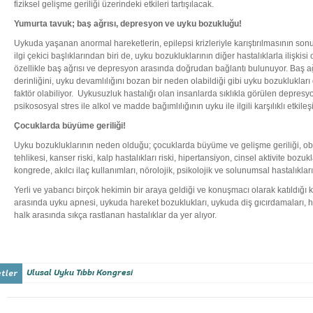
fiziksel gelişme geriliği üzerindeki etkileri tartışılacak.
Yumurta tavuk; baş ağrısı, depresyon ve uyku bozukluğu!
Uykuda yaşanan anormal hareketlerin, epilepsi krizleriyle karıştırılmasının son
ilgi çekici başlıklarından biri de, uyku bozukluklarının diğer hastalıklarla ilişkis
özellikle baş ağrısı ve depresyon arasında doğrudan bağlantı bulunuyor. Baş a
derinliğini, uyku devamlılığını bozan bir neden olabildiği gibi uyku bozuklukları da
faktör olabiliyor. Uykusuzluk hastalığı olan insanlarda sıklıkla görülen depresyo
psikososyal stres ile alkol ve madde bağımlılığının uyku ile ilgili karşılıklı etkil
Çocuklarda büyüme geriliği!
Uyku bozukluklarının neden olduğu; çocuklarda büyüme ve gelişme geriliği, obe
tehlikesi, kanser riski, kalp hastalıkları riski, hipertansiyon, cinsel aktivite bozu
kongrede, akılcı ilaç kullanımları, nörolojik, psikolojik ve solunumsal hastalıklar
Yerli ve yabancı birçok hekimin bir araya geldiği ve konuşmacı olarak katıldığı
arasında uyku apnesi, uykuda hareket bozuklukları, uykuda diş gıcırdamaları, 
halk arasında sıkça rastlanan hastalıklar da yer alıyor.
Ulusal Uyku Tıbbı Kongresi