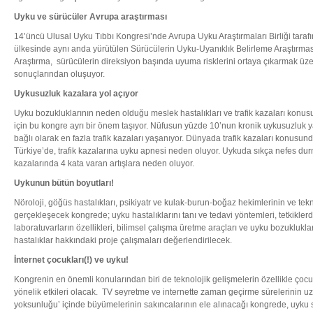
Uyku ve sürücüler Avrupa araştırması
14’üncü Ulusal Uyku Tıbbı Kongresi’nde Avrupa Uyku Araştırmaları Birliği tara
ülkesinde aynı anda yürütülen Sürücülerin Uyku-Uyanıklık Belirleme Araştırmas
Araştırma, sürücülerin direksiyon başında uyuma risklerini ortaya çıkarmak ü
sonuçlarından oluşuyor.
Uykusuzluk kazalara yol açıyor
Uyku bozukluklarının neden olduğu meslek hastalıkları ve trafik kazaları konus
için bu kongre ayrı bir önem taşıyor. Nüfusun yüzde 10’nun kronik uykusuzluk 
bağlı olarak en fazla trafik kazaları yaşanıyor. Dünyada trafik kazaları konusun
Türkiye’de, trafik kazalarına uyku apnesi neden oluyor. Uykuda sıkça nefes durma
kazalarında 4 kata varan artışlara neden oluyor.
Uykunun bütün boyutları!
Nöroloji, göğüs hastalıkları, psikiyatr ve kulak-burun-boğaz hekimlerinin ve tekni
gerçekleşecek kongrede; uyku hastalıklarını tanı ve tedavi yöntemleri, tetkiklerd
laboratuvarların özellikleri, bilimsel çalışma üretme araçları ve uyku bozuklukl
hastalıklar hakkındaki proje çalışmaları değerlendirilecek.
İnternet çocukları(!) ve uyku!
Kongrenin en önemli konularından biri de teknolojik gelişmelerin özellikle çoc
yönelik etkileri olacak. TV seyretme ve internette zaman geçirme sürelerinin u
yoksunluğu’ içinde büyümelerinin sakıncalarının ele alınacağı kongrede, uyku s