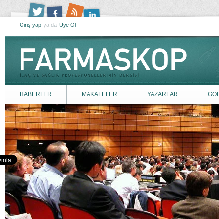
Giriş yap
ya da
Üye Ol
HABERLER
MAKALELER
YAZARLAR
GÖ