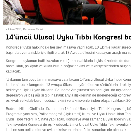
7 Ekim 2013, Pazartesi 15:24
14’üncü Ulusal Uyku Tıbbı Kongresi b
Kongrede ‘uyku hakkındaki her şey’ masaya yatırılacak. 10 Ekim’e kadar sürec
başında uyuma riskleriyle ilgili olarak 13 Avrupa ülkesini kapsayan araştırma s
Kongrede, uykunun trafik kazaları ve diğer hastalıklarla ilişkisi üzerinde de du
hastalıkları, psikiyatr ve kulak-burun-boğaz hekimi ve teknisyenlerinden oluşan y
katılacak.
‘Uykunun tüm boyutlarının masaya yatırılacağı 14’üncü Ulusal Uyku Tıbbı Kong
kadar sürecek kongrede, 13 Avrupa ülkesinde yürütülen ve sürücülerin direksiy
belirleyen Uyku-Uyanıklıklarını Belirleme Araştırması’nın sonuçları da açıklana
depresyon ve baş ağrısı gibi hastalıklarıyla ilişkilerinin de irdeleneceği kongrey
psikiyatr ve kulak-burun-boğaz hekimi ve teknisyenlerinden oluşan yaklaşık 200 k
Bodrum Hilton Oteli’nde düzenlenen 14’üncü Ulusal Uyku Tıbbı Kongresi üç b
Programın yanı sıra, Polisomnografi (Uyku testi) Kursu ve Uyku Hastalıkları T
Uyku Tıbbı Yeterlilik Sınavı yapılacak. Kongreye aynı zamanda uyku tıbbının v
Teknisyenleri Kongresi de eşlik edecek. 2’inci Ulusal Uyku Tıbbı Teknisyenliği 
ilgili en son gelişmeler ve uyku teknisyenlerinin eğitim sorunları ele alınacak.